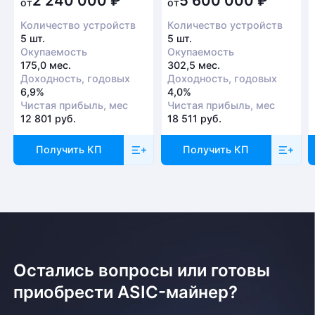
2 240 000
₽
5 600 000
₽
от
от
Количество устройств
Количество устройств
5 шт.
5 шт.
Окупаемость
Окупаемость
175,0 мес.
302,5 мес.
Доходность, годовых
Доходность, годовых
6,9%
4,0%
Чистая прибыль, мес
Чистая прибыль, мес
12 801 руб.
18 511 руб.
Получить КП
Получить КП
Остались вопросы или готовы
приобрести ASIC-майнер?