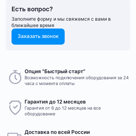
Есть вопрос?
Заполните форму и мы свяжемся с вами в
ближайшее время
Заказать звонок
Способ оплаты любого заказа вы можете выбрать
Опция "Быстрый старт"
На этот товар пока нет отзывов
при его оформлении. Оплата производится только
Возможность подключения оборудования за 24
часа с момента оплаты
в рублях. После подтверждения заказа, с вами
свяжется менеджер для уточнения деталей
доставки или размещения в одном из наших дата-
Желаете оставить отзыв?
Гарантия до 12 месяцев
центров
Нам важно знать ваше мнение о популярном
Гарантия от 6 до 12 месяцев на все
оборудовании для майнинга. Так мы улучшаем
оборудование
ассортимент нашего интернет-⁠магазина.
Оплата в офисе
Оставить отзыв
Оплата производится в офисе компании наличными
Доставка по всей России