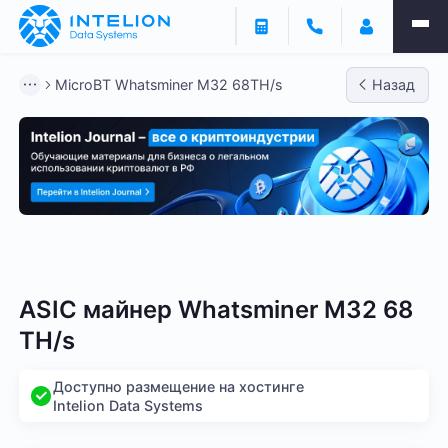
MicroBT Whatsminer M32 68TH/s
Назад
Bitmain
Whatsminer
Antminer S21
Antminer S2
ASIC майнер Whatsminer M32 68
TH/s
Доступно размещение на хостинге
Intelion Data Systems