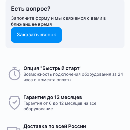
Есть вопрос?
Заполните форму и мы свяжемся с вами в
ближайшее время
Заказать звонок
Способ оплаты любого заказа вы можете выбрать
Опция "Быстрый старт"
На этот товар пока нет отзывов
при его оформлении. Оплата производится только
Возможность подключения оборудования за 24
часа с момента оплаты
в рублях. После подтверждения заказа, с вами
свяжется менеджер для уточнения деталей
доставки или размещения в одном из наших дата-
Желаете оставить отзыв?
Гарантия до 12 месяцев
центров
Нам важно знать ваше мнение о популярном
Гарантия от 6 до 12 месяцев на все
оборудовании для майнинга. Так мы улучшаем
оборудование
ассортимент нашего интернет-⁠магазина.
Оплата в офисе
Оставить отзыв
Оплата производится в офисе компании наличными
Доставка по всей России