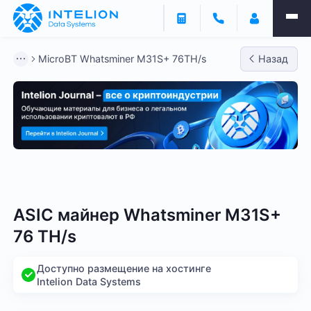
MicroBT Whatsminer M31S+ 76TH/s
Назад
Bitmain
Whatsminer
Antminer S21
Antminer S2
ASIC майнер Whatsminer M31S+
76 TH/s
Доступно размещение на хостинге
Intelion Data Systems