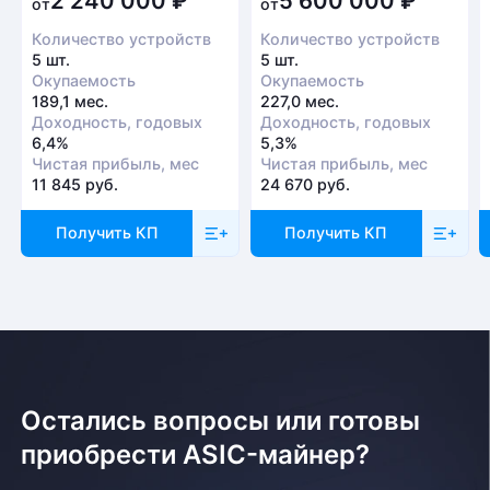
2 240 000
₽
5 600 000
₽
от
от
Количество устройств
Количество устройств
5 шт.
5 шт.
Окупаемость
Окупаемость
189,1 мес.
227,0 мес.
Доходность, годовых
Доходность, годовых
6,4%
5,3%
Чистая прибыль, мес
Чистая прибыль, мес
11 845 руб.
24 670 руб.
Получить КП
Получить КП
Остались вопросы или готовы
приобрести ASIC-майнер?