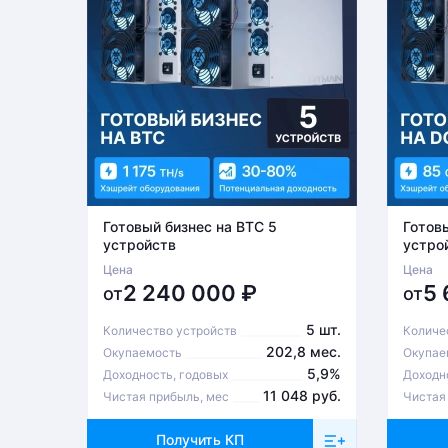
Готовый бизнес на BTC 5
Готов
устройств
устро
Цена
Цена
2 240 000
₽
5
от
от
5 шт.
Количество устройств
Количе
202,8 мес.
Окупаемость
Окупае
5,9%
Доходность, годовых
Доходн
11 048 руб.
Чистая прибыль, мес
Чистая
Получить КП