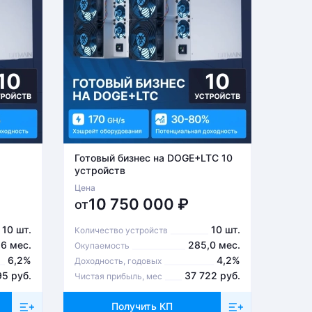
Готовый бизнес на DOGE+LTC 10
Готов
устройств
устро
Цена
Цена
10 750 000
₽
6
от
от
10 шт.
10 шт.
Количество устройств
Количе
,6 мес.
285,0 мес.
Окупаемость
Окупа
6,2%
4,2%
Доходность, годовых
Доходн
95 руб.
37 722 руб.
Чистая прибыль, мес
Чистая
Получить КП