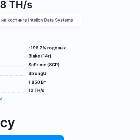
8 TH/s
а хостинге Intelion Data Systems
я
-196,2% годовых
Blake (14r)
ScPrime (SCP)
StrongU
1 850 Вт
12 TH/s
ам
осу