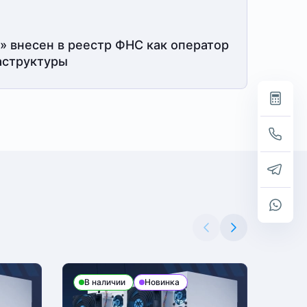
» внесен в реестр ФНС как оператор
структуры
В наличии
Новинка
В н