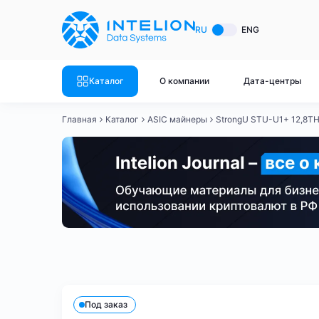
ASIC майнеры
Готовый 
RU
ENG
Готовый 
Bitmain
Готовый 
Каталог
О компании
Дата-центры
Готовый 
Whatsminer
Готовый 
Главная
Каталог
ASIC майнеры
StrongU STU-U1+ 12,8TH
Goldshell
Готовый 
Готовый 
Canaan
Готовый 
Готовый 
Innosilicon
Готовый 
Iceriver
Готовый 
Bitmain
Whatsminer
Antminer S21
Antminer S21
Готовый 
Смотреть весь каталог
Смотрет
Под заказ