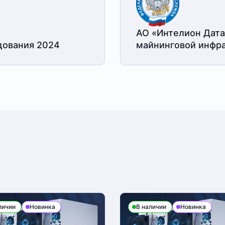
АО «Интелион Дата
дования 2024
майнинговой
инфра
личии
Новинка
В наличии
Новинка