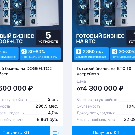
ый бизнес на DOGE+LTC 5
Готовый бизнес на BTC 10
йств
устройств
Цена
 600 000
₽
4 300 000
₽
от
5 шт.
ство устройств
Количество устройств
296,9 мес.
194
мость
Окупаемость
4,0%
ость, годовых
Доходность, годовых
18 861 руб.
22 0
 прибыль, мес
Чистая прибыль, мес
Получить КП
Получить КП