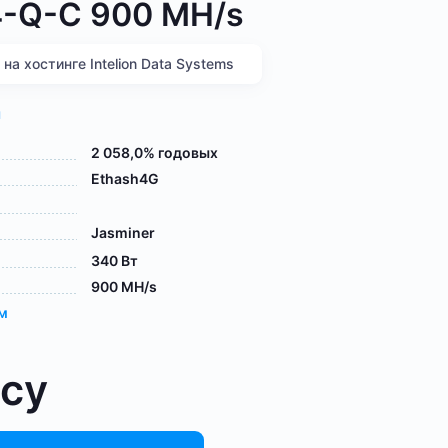
4-Q-C 900 MH/s
а хостинге Intelion Data Systems
я
2 058,0% годовых
Ethash4G
Jasminer
340 Вт
900 MH/s
ам
осу