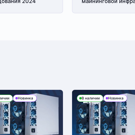
дования 2024
майнинговой
инфра
личии
Новинка
В наличии
Новинка