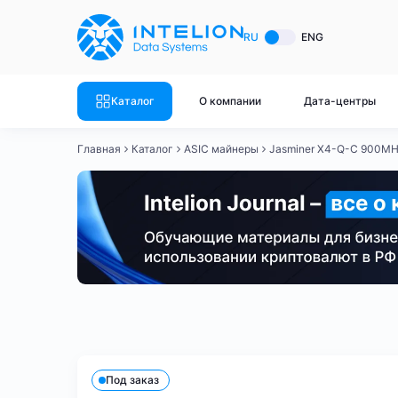
ASIC майнеры
Готовый 
RU
ENG
Готовый 
Bitmain
Готовый 
Каталог
О компании
Дата-центры
Готовый 
Whatsminer
Готовый 
Главная
Каталог
ASIC майнеры
Jasminer X4-Q-C 900MH
Goldshell
Готовый 
Готовый 
Canaan
Готовый 
Готовый 
Innosilicon
Готовый 
Iceriver
Готовый 
Bitmain
Whatsminer
Antminer S21
Antminer S21
Готовый 
Смотреть весь каталог
Смотрет
Под заказ