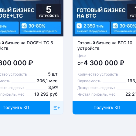
ый бизнес на DOGE+LTC 5
Готовый бизнес на BTC 10
йств
устройств
Цена
 600 000
₽
4 300 000
₽
от
5 шт.
ство устройств
Количество устройств
306,1 мес.
193
мость
Окупаемость
3,9%
ость, годовых
Доходность, годовых
18 292 руб.
22 2
 прибыль, мес
Чистая прибыль, мес
Получить КП
Получить КП