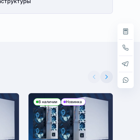
структуры
В наличии
Новинка
В н