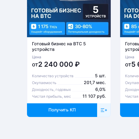
Готовый бизнес на BTC 5
Готов
устройств
устро
Цена
Цена
2 240 000
₽
5
от
от
5 шт.
Количество устройств
Количе
201,7 мес.
Окупаемость
Окупае
6,0%
Доходность, годовых
Доходн
11 107 руб.
Чистая прибыль, мес
Чистая
Получить КП