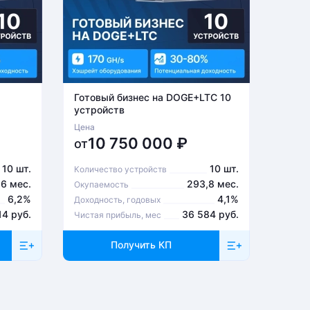
Готовый бизнес на DOGE+LTC 10
Готов
устройств
устро
Цена
Цена
10 750 000
₽
6
от
от
10 шт.
10 шт.
Количество устройств
Количе
,6 мес.
293,8 мес.
Окупаемость
Окупа
6,2%
4,1%
Доходность, годовых
Доходн
14 руб.
36 584 руб.
Чистая прибыль, мес
Чистая
Получить КП