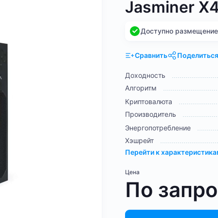
Jasminer X
Доступно размещение н
Сравнить
Поделитьс
Доходность
Алгоритм
Криптовалюта
Производитель
Энергопотребление
Хэшрейт
Перейти к характеристик
Цена
По запр