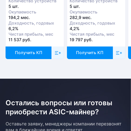
Количество устройств
Количество устройств
5 шт.
5 шт.
Окупаемость
Окупаемость
194,2 мес.
282,9 мес.
Доходность, годовых
Доходность, годовых
6,2%
4,2%
Чистая прибыль, мес
Чистая прибыль, мес
11 537 руб.
19 797 руб.
Получить КП
Получить КП
Остались вопросы или готовы
приобрести ASIC-майнер?
Оставьте заявку, менеджеры компании перезвонят
вам в ближайшее время и ответят