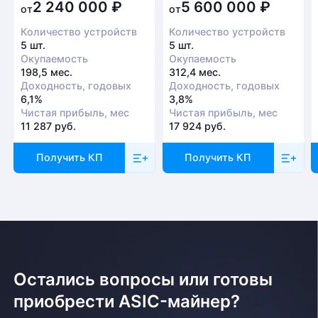
2 240 000
₽
5 600 000
₽
от
от
Количество устройств
Количество устройств
5 шт.
5 шт.
Окупаемость
Окупаемость
198,5 мес.
312,4 мес.
Доходность, годовых
Доходность, годовых
6,1%
3,8%
Чистая прибыль, мес
Чистая прибыль, мес
11 287 руб.
17 924 руб.
Получить КП
Получить КП
Остались вопросы или готовы
приобрести ASIC-майнер?