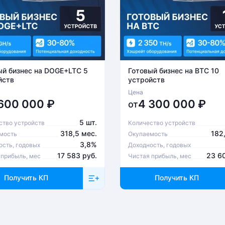
ый бизнес на DOGE+LTC 5
Готовый бизнес на BTC 10
йств
устройств
Цена
 600 000
₽
4 300 000
₽
от
5 шт.
ство устройств
Количество устройств
318,5 мес.
182
мость
Окупаемость
3,8%
ость, годовых
Доходность, годовых
17 583 руб.
23 6
 прибыль, мес
Чистая прибыль, мес
Получить КП
Получить КП