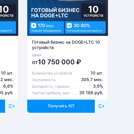
Готовый бизнес на DOGE+LTC 10
Готов
устройств
устро
Цена
Цена
10 750 000
₽
6
от
от
10 шт.
10 шт.
Количество устройств
Количе
,2 мес.
305,7 мес.
Окупаемость
Окупа
6,6%
3,9%
Доходность, годовых
Доходн
05 руб.
35 166 руб.
Чистая прибыль, мес
Чистая
Получить КП