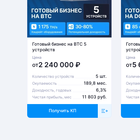
Готовый бизнес на BTC 5
Готов
устройств
устро
Цена
Цена
2 240 000
₽
5
от
от
5 шт.
Количество устройств
Количе
189,8 мес.
Окупаемость
Окупае
6,3%
Доходность, годовых
Доходн
11 803 руб.
Чистая прибыль, мес
Чистая
Получить КП