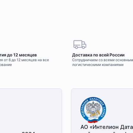
лении. Оплата производится только в рублях.
уточнения деталей доставки или размещения
Ж
тия до 12 месяцев
Доставка по всей России
о
я от 6 до 12 месяцев на все
Сотрудничаем со всеми основны
На
ование
логистическими компаниями
по
Е
ма
пании. Доступна оплата сотруднику службы
ас
За
нспортной компанией, условия обговариваются
инт
с 
АО «Интелион Дата