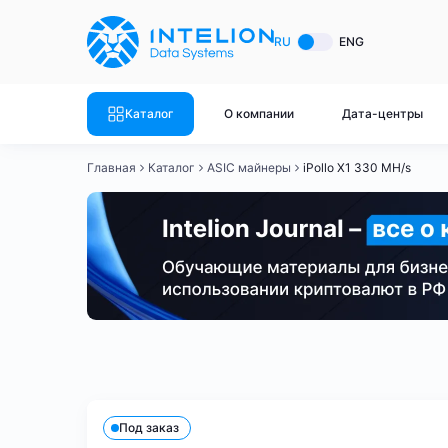
ASIC майнеры
Готовый 
RU
ENG
Готовый 
Bitmain
Готовый 
Каталог
О компании
Дата-центры
Готовый 
Whatsminer
Готовый 
Главная
Каталог
ASIC майнеры
iPollo X1 330 MH/s
Goldshell
Готовый 
Готовый 
Canaan
Готовый 
Готовый 
Innosilicon
Готовый 
Iceriver
Готовый 
Bitmain
Whatsminer
Antminer S21
Antminer S21
Готовый 
Смотреть весь каталог
Смотрет
Под заказ