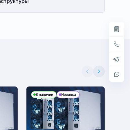
структуры
В наличии
Новинка
В н