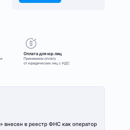
елаете оставить
Оплата для юр.лиц
тзыв?
ми
Принимаем оплату
м важно знать ваше мнение о
от юридических лиц с НДС
пулярном оборудовании для
сть вопрос?
йнинга. Так мы улучшаем
сортимент нашего
полните форму и мы свяжемся
ернет-⁠магазина.
вами в ближайшее время
Оставить отзыв
Заказать звонок
» внесен в реестр ФНС как оператор