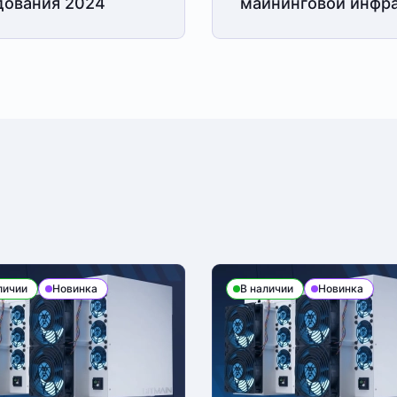
дования 2024
майнинговой
инфра
ется на юридическое лицо. При получении
и-заказчика и паспорт для удостоверения
10-00 до 19-00. При получении товара
ки доставки уточняйте у менеджера
личии
Новинка
В наличии
Новинка
о связаться с менеджером, который оформлял
ментом Компании после проверки оборудования