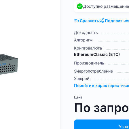
Доступно размещение н
Сравнить
Поделитьс
Доходность
Алгоритм
Криптовалюта
EthereumClassic (ETC)
Производитель
Энергопотребление
Хэшрейт
Перейти к характеристик
Цена
По запр
Узна