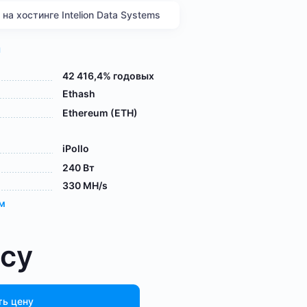
а хостинге Intelion Data Systems
я
42 416,4% годовых
Ethash
Ethereum (ETH)
iPollo
240 Вт
330 MH/s
ам
осу
ть цену