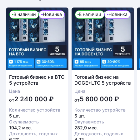
В наличии
Новинка
В наличии
Новинка
Готовый бизнес на BTC
Готовый бизнес на
5 устройств
DOGE+LTC 5 устройств
Цена
Цена
2 240 000
₽
5 600 000
₽
от
от
Количество устройств
Количество устройств
5 шт.
5 шт.
Окупаемость
Окупаемость
194,2 мес.
282,9 мес.
Доходность, годовых
Доходность, годовых
6,2%
4,2%