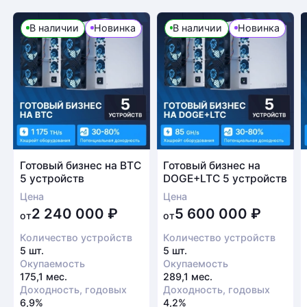
В наличии
Новинка
В наличии
Новинка
Готовый бизнес на BTC
Готовый бизнес на
5 устройств
DOGE+LTC 5 устройств
Цена
Цена
2 240 000
₽
5 600 000
₽
от
от
Количество устройств
Количество устройств
5 шт.
5 шт.
Окупаемость
Окупаемость
175,1 мес.
289,1 мес.
Доходность, годовых
Доходность, годовых
6,9%
4,2%