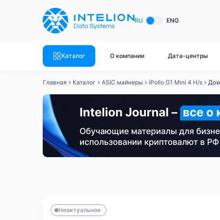
ASIC майнеры
Готовый 
RU
ENG
Готовый 
Bitmain
Готовый 
Каталог
О компании
Дата-центры
Готовый 
Whatsminer
Готовый 
Главная
Каталог
ASIC майнеры
iPollo G1 Mini 4 H/s
Дох
Goldshell
Готовый 
Готовый 
Canaan
Готовый 
Готовый 
Innosilicon
Готовый 
Iceriver
Готовый 
Bitmain
Whatsminer
Antminer S21
Antminer S21
Готовый 
Смотреть весь каталог
Смотрет
Неактуальное