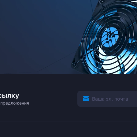
сылку
ецпредложения