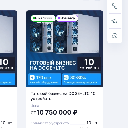
В наличии
Новинка
В н
Готовый бизнес на DOGE+LTC 10
Готов
устройств
устро
Цена
Цена
10 750 000
₽
6
от
от
10 шт.
10 шт.
Количество устройств
Количе