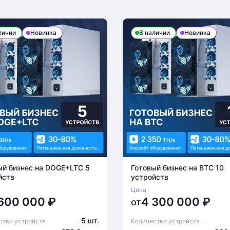
личии
Новинка
В наличии
Новинка
ый бизнес на DOGE+LTC 5
Готовый бизнес на BTC 10
йств
устройств
Цена
 600 000
₽
4 300 000
₽
от
5 шт.
ство устройств
Количество устройств