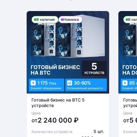
В наличии
Новинка
В на
Готовый бизнес на BTC 5
Готов
устройств
устро
Цена
Цена
2 240 000
₽
5
от
от
5 шт.
Количество устройств
Количе