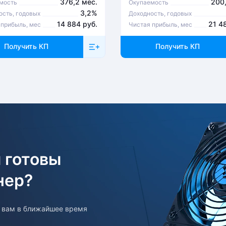
376,2 мес.
200,
мость
Окупаемость
3,2%
ость, годовых
Доходность, годовых
14 884 руб.
21 4
 прибыль, мес
Чистая прибыль, мес
Получить КП
Получить КП
 готовы
нер?
т вам в ближайшее время