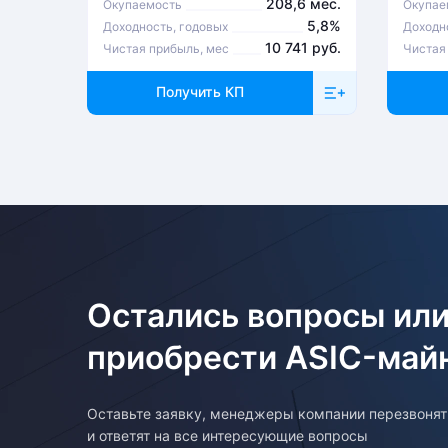
208,6 мес.
Окупаемость
Окупае
5,8%
Доходность, годовых
Доходн
10 741 руб.
Чистая прибыль, мес
Чистая
Получить КП
Остались вопросы или
приобрести ASIC-май
Оставьте заявку, менеджеры компании перезвоня
и ответят на все интересующие вопросы