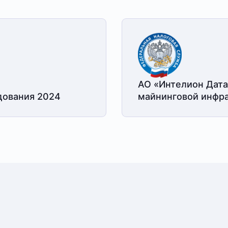
АО «Интелион Дата
дования 2024
майнинговой
инфра