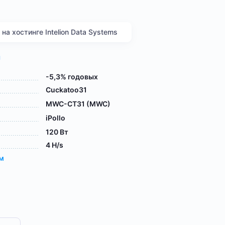
а хостинге Intelion Data Systems
я
-5,3% годовых
Cuckatoo31
MWC-CT31 (MWC)
iPollo
120 Вт
4 H/s
ам