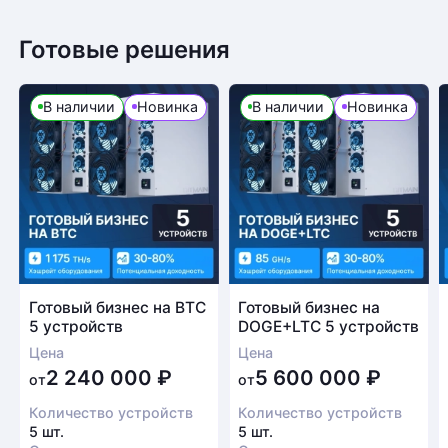
Готовые решения
Возврат товара
В наличии
Новинка
В наличии
Новинка
Для того, чтобы оформить возврат товара, клиенту
необходимо связаться с менеджером, который
оформлял покупку. Возврат товара производится
в соответствии с регламентом Компании после
проверки оборудования
Есть вопрос?
Заполните форму и мы свяжемся с вами в
Готовый бизнес на BTC
Готовый бизнес на
5 устройств
DOGE+LTC 5 устройств
ближайшее время
Цена
Цена
Заказать звонок
2 240 000
₽
5 600 000
₽
от
от
Количество устройств
Количество устройств
5 шт.
5 шт.