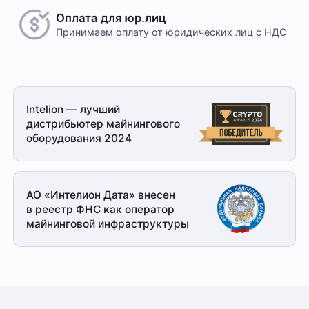
Оплата для юр.лиц
Принимаем оплату
от юридических лиц с НДС
Безналичный расчет
Это единственный способ оплаты в случае, если
Intelion — лучший
заказ оформляется на юридическое лицо.
дистрибьютер майнингового
При получении заказа необходимо иметь при себе
оборудования 2024
доверенность от организации-заказчика и паспорт
для удостоверения личности
Доставка
АО «Интелион Дата» внесен
в реестр ФНС как оператор
Отправка товара осуществляется с понедельника
майнинговой
инфраструктуры
по пятницу с 10-00 до 19-00. При получении товара
необходимо предоставить паспорт и квитанцию
об оплате. Сроки доставки уточняйте у менеджера