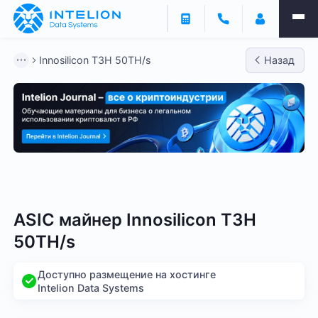
Innosilicon T3H 50TH/s
Назад
Bitmain
Whatsminer
Antminer S21
Antminer S2
ASIC майнер Innosilicon T3H
50TH/s
Доступно размещение на хостинге
Intelion Data Systems