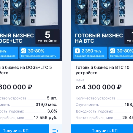
ый бизнес на DOGE+LTC 5
Готовый бизнес на BTC 10
йств
устройств
Цена
 600 000
₽
4 300 000
₽
от
5 шт.
ство устройств
Количество устройств
319,0 мес.
168
мость
Окупаемость
3,8%
ость, годовых
Доходность, годовых
17 556 руб.
25 4
 прибыль, мес
Чистая прибыль, мес
Получить КП
Получить КП