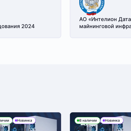
АО «Интелион Дата
дования 2024
майнинговой
инфра
личии
Новинка
В наличии
Новинка