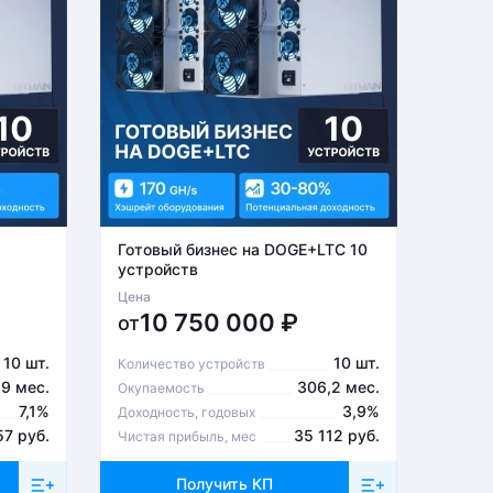
Готовый бизнес на DOGE+LTC 10
Готов
устройств
устро
Цена
Цена
10 750 000
₽
6
от
от
10 шт.
10 шт.
Количество устройств
Количе
,9 мес.
306,2 мес.
Окупаемость
Окупа
7,1%
3,9%
Доходность, годовых
Доходн
57 руб.
35 112 руб.
Чистая прибыль, мес
Чистая
Получить КП