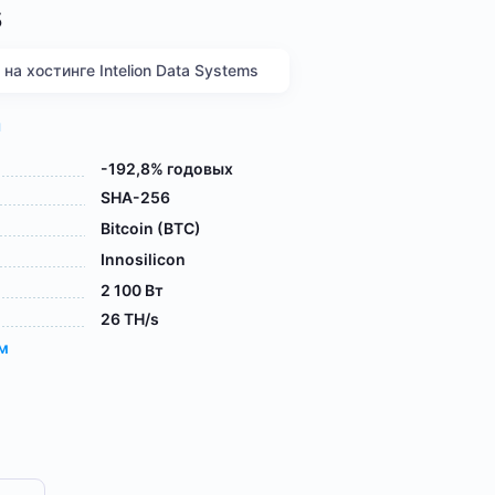
s
а хостинге Intelion Data Systems
я
-192,8% годовых
SHA-256
Bitcoin (BTC)
Innosilicon
2 100 Вт
26 TH/s
ам