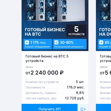
Готовый бизнес на BTC 5
Готов
устройств
устро
Цена
Цена
2 240 000
₽
5
от
от
5 шт.
Количество устройств
Количе
176,0 мес.
Окупаемость
Окупае
6,8%
Доходность, годовых
Доходн
12 729 руб.
Чистая прибыль, мес
Чистая
Получить КП