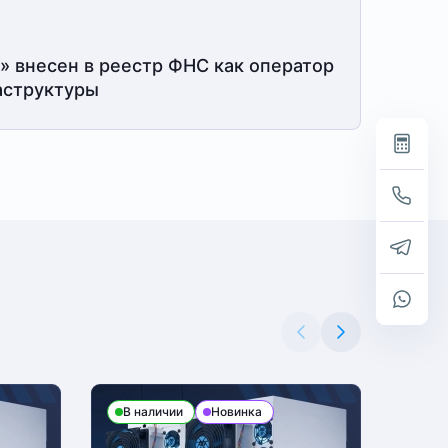
» внесен в реестр ФНС как оператор
структуры
В наличии
Новинка
В н