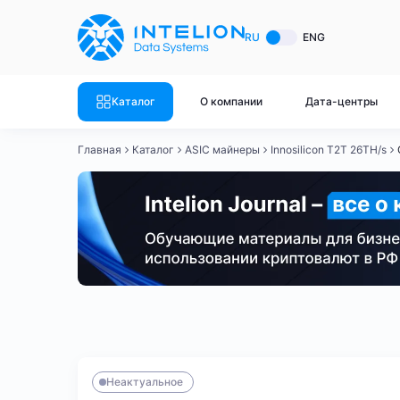
ASIC майнеры
Готовый 
RU
ENG
Готовый 
Bitmain
Готовый 
Каталог
О компании
Дата-центры
Готовый 
Whatsminer
Готовый 
Главная
Каталог
ASIC майнеры
Innosilicon T2T 26TH/s
Goldshell
Готовый 
Готовый 
Canaan
Готовый 
Готовый 
Innosilicon
Готовый 
Iceriver
Готовый 
Bitmain
Whatsminer
Antminer S21
Antminer S21
Готовый 
Смотреть весь каталог
Смотрет
Неактуальное