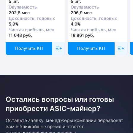
5 шт.
5 шт.
Окупаемость
Окупаемость
202,8 мес.
296,9 мес.
Доходность, годовых
Доходность, годовых
5,9%
4,0%
Чистая прибыль, мес
Чистая прибыль, мес
11 048 руб.
18 861 руб.
Получить КП
Получить КП
Остались вопросы или готовы
приобрести ASIC-майнер?
Оставьте заявку, менеджеры компании перезвонят
вам в ближайшее время и ответят
на все интересующие вопросы