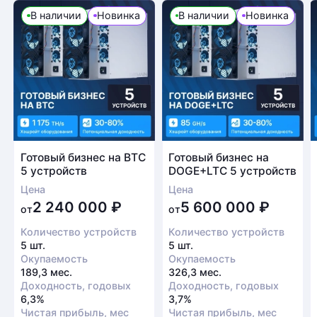
В наличии
Новинка
В наличии
Новинка
Готовый бизнес на BTC
Готовый бизнес на
5 устройств
DOGE+LTC 5 устройств
Цена
Цена
2 240 000
₽
5 600 000
₽
от
от
Количество устройств
Количество устройств
5 шт.
5 шт.
Окупаемость
Окупаемость
189,3 мес.
326,3 мес.
Доходность, годовых
Доходность, годовых
6,3%
3,7%
Чистая прибыль, мес
Чистая прибыль, мес