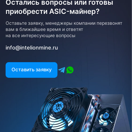
Остались вопросы или готовы
приобрести ASIC-майнер?
Возврат товара
Оставьте заявку, менеджеры компании перезвонят
вам в ближайшее время и ответят
Для того, чтобы оформить возврат товара, клиенту
на все интересующие вопросы
необходимо связаться с менеджером, который
оформлял покупку. Возврат товара производится
info@intelionmine.ru
в соответствии с регламентом Компании после
проверки оборудования
Есть вопрос?
Оставить заявку
Заполните форму и мы свяжемся с вами в
ближайшее время
Заказать звонок