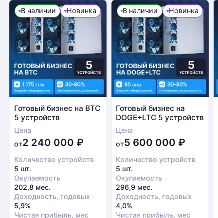
В наличии
Новинка
В наличии
Новинка
Готовый бизнес на BTC
Готовый бизнес на
5 устройств
DOGE+LTC 5 устройств
Цена
Цена
2 240 000
₽
5 600 000
₽
от
от
Количество устройств
Количество устройств
5 шт.
5 шт.
Окупаемость
Окупаемость
202,8 мес.
296,9 мес.
Доходность, годовых
Доходность, годовых
5,9%
4,0%
Чистая прибыль, мес
Чистая прибыль, мес