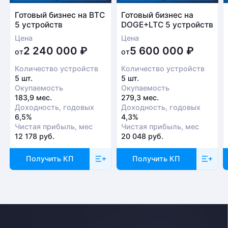
Готовый бизнес на BTC
Готовый бизнес на
5 устройств
DOGE+LTC 5 устройств
Цена
Цена
Безналичный расчет
2 240 000
₽
5 600 000
₽
от
от
Это единственный способ оплаты в случае, если
Количество устройств
Количество устройств
заказ оформляется на юридическое лицо.
5 шт.
5 шт.
При получении заказа необходимо иметь при себе
Окупаемость
Окупаемость
доверенность от организации-заказчика и паспорт
183,9 мес.
279,3 мес.
Доходность, годовых
Доходность, годовых
для удостоверения личности
6,5%
4,3%
Чистая прибыль, мес
Чистая прибыль, мес
Доставка
12 178 руб.
20 048 руб.
Отправка товара осуществляется с понедельника
Получить КП
Получить КП
по пятницу с 10-00 до 19-00. При получении товара
необходимо предоставить паспорт и квитанцию
об оплате. Сроки доставки уточняйте у менеджера