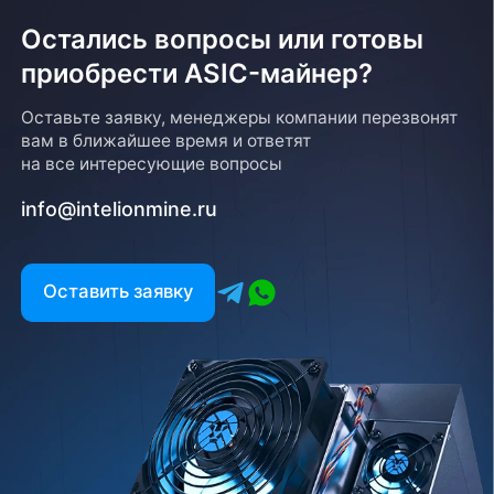
Остались вопросы или готовы
приобрести ASIC-майнер?
Возврат товара
Оставьте заявку, менеджеры компании перезвонят
вам в ближайшее время и ответят
Для того, чтобы оформить возврат товара, клиенту
на все интересующие вопросы
необходимо связаться с менеджером, который
оформлял покупку. Возврат товара производится
info@intelionmine.ru
в соответствии с регламентом Компании после
проверки оборудования
Есть вопрос?
Оставить заявку
Заполните форму и мы свяжемся с вами в
ближайшее время
Заказать звонок