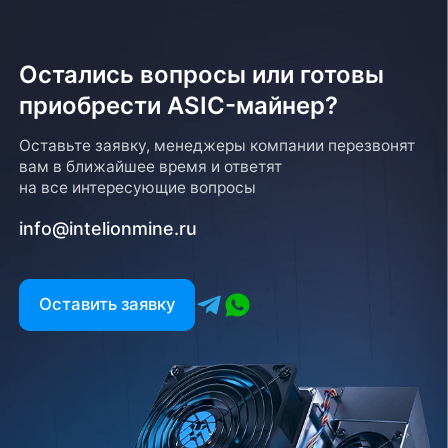
Остались вопросы или готовы
приобрести ASIC-майнер?
Возврат товара
Оставьте заявку, менеджеры компании перезвонят
вам в ближайшее время и ответят
Для того, чтобы оформить возврат товара, клиенту
на все интересующие вопросы
необходимо связаться с менеджером, который
оформлял покупку. Возврат товара производится
info@intelionmine.ru
в соответствии с регламентом Компании после
проверки оборудования
Есть вопрос?
Оставить заявку
Заполните форму и мы свяжемся с вами в
ближайшее время
Заказать звонок