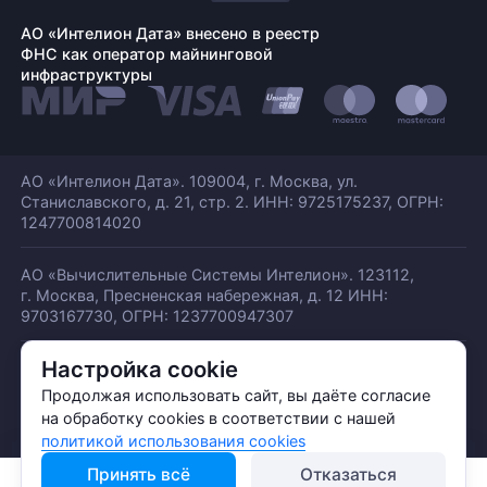
АО «Интелион Дата» внесено в реестр
ФНС как оператор майнинговой
инфраструктуры
АО «Интелион Дата». 109004, г. Москва, ул.
Станиславского,
д. 21, стр. 2. ИНН: 9725175237, ОГРН:
1247700814020
АО «Вычислительные Системы Интелион». 123112,
г. Москва, Пресненская набережная,
д. 12 ИНН:
9703167730, ОГРН: 1237700947307
Настройка cookie
© АО «ИНТЕЛИОН ДАТА» 2026
Политика обработки ПДн
Продолжая использовать сайт, вы даёте согласие
Политика конфиденциальности
на обработку cookies в соответствии с нашей
Политика использования куки
политикой использования cookies
Принять всё
Отказаться