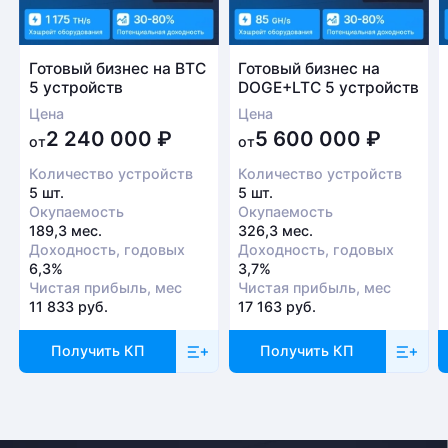
Заказать звонок
обговариваются индивидуально с менеджером
Готовый бизнес на BTC
Готовый бизнес на
5 устройств
DOGE+LTC 5 устройств
Цена
Цена
Безналичный расчет
2 240 000
₽
5 600 000
₽
от
от
Это единственный способ оплаты в случае, если
Количество устройств
Количество устройств
заказ оформляется на юридическое лицо.
5 шт.
5 шт.
При получении заказа необходимо иметь при себе
Окупаемость
Окупаемость
доверенность от организации-заказчика и паспорт
189,3 мес.
326,3 мес.
Доходность, годовых
Доходность, годовых
для удостоверения личности
6,3%
3,7%
Чистая прибыль, мес
Чистая прибыль, мес
Доставка
11 833 руб.
17 163 руб.
Отправка товара осуществляется с понедельника
Получить КП
Получить КП
по пятницу с 10-00 до 19-00. При получении товара
необходимо предоставить паспорт и квитанцию
об оплате. Сроки доставки уточняйте у менеджера