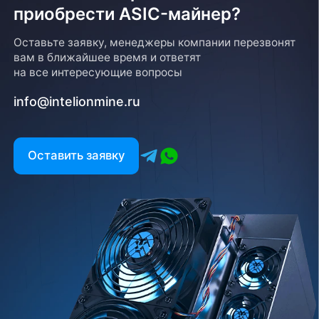
приобрести ASIC-майнер?
Возврат товара
Оставьте заявку, менеджеры компании перезвонят
вам в ближайшее время и ответят
Для того, чтобы оформить возврат товара, клиенту
на все интересующие вопросы
необходимо связаться с менеджером, который
оформлял покупку. Возврат товара производится
info@intelionmine.ru
в соответствии с регламентом Компании после
проверки оборудования
Есть вопрос?
Оставить заявку
Заполните форму и мы свяжемся с вами в
ближайшее время
Заказать звонок