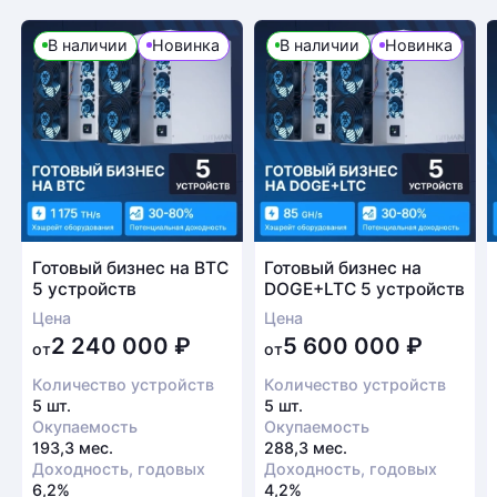
В наличии
Новинка
В наличии
Новинка
Готовый бизнес на BTC
Готовый бизнес на
5 устройств
DOGE+LTC 5 устройств
Цена
Цена
2 240 000
₽
5 600 000
₽
от
от
Количество устройств
Количество устройств
5 шт.
5 шт.
Окупаемость
Окупаемость
193,3 мес.
288,3 мес.
Доходность, годовых
Доходность, годовых
6,2%
4,2%