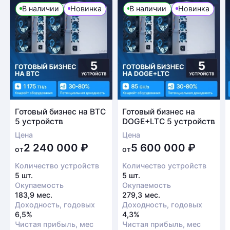
В наличии
Новинка
В наличии
Новинка
Готовый бизнес на BTC
Готовый бизнес на
5 устройств
DOGE+LTC 5 устройств
Цена
Цена
2 240 000
₽
5 600 000
₽
от
от
Количество устройств
Количество устройств
5 шт.
5 шт.
Окупаемость
Окупаемость
183,9 мес.
279,3 мес.
Доходность, годовых
Доходность, годовых
6,5%
4,3%
Чистая прибыль, мес
Чистая прибыль, мес