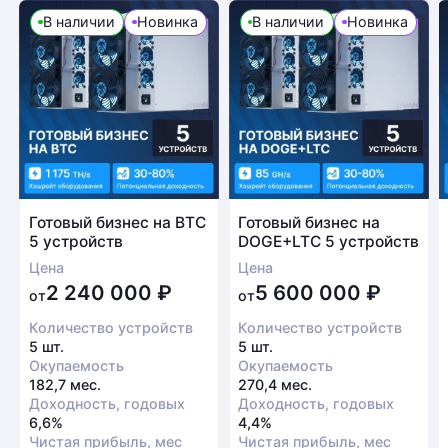
В наличии
Новинка
В наличии
Новинка
Готовый бизнес на BTC
Готовый бизнес на
5 устройств
DOGE+LTC 5 устройств
Цена
Цена
2 240 000
₽
5 600 000
₽
от
от
Количество устройств
Количество устройств
5 шт.
5 шт.
Окупаемость
Окупаемость
182,7 мес.
270,4 мес.
Доходность, годовых
Доходность, годовых
6,6%
4,4%
Чистая прибыль, мес
Чистая прибыль, мес