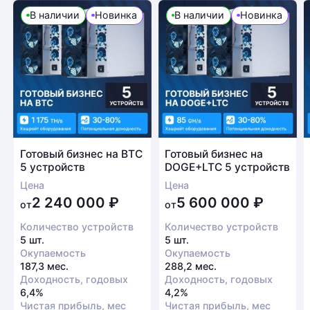
В наличии
Новинка
В наличии
Новинка
Готовый бизнес на BTC
Готовый бизнес на
5 устройств
DOGE+LTC 5 устройств
Цена
Цена
2 240 000
₽
5 600 000
₽
от
от
Количество устройств
Количество устройств
5 шт.
5 шт.
Окупаемость
Окупаемость
187,3 мес.
288,2 мес.
Доходность, годовых
Доходность, годовых
6,4%
4,2%
Чистая прибыль, мес
Чистая прибыль, мес