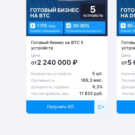
Готовый бизнес на BTC 5
Готов
устройств
устро
Цена
Цена
2 240 000
₽
5
от
от
5 шт.
Количество устройств
Количе
189,3 мес.
Окупаемость
Окупае
6,3%
Доходность, годовых
Доходн
11 833 руб.
Чистая прибыль, мес
Чистая
Получить КП