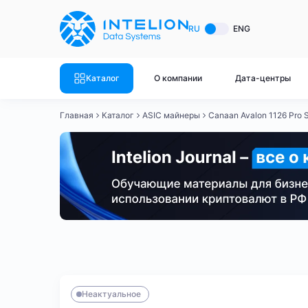
ASIC майнеры
Готовый 
RU
ENG
Готовый 
Bitmain
Готовый 
Каталог
О компании
Дата-центры
Готовый 
Whatsminer
Готовый 
Главная
Каталог
ASIC майнеры
Canaan Avalon 1126 Pro 
Goldshell
Готовый 
Готовый 
Canaan
Готовый 
Готовый 
Innosilicon
Готовый 
Iceriver
Готовый 
Bitmain
Whatsminer
Antminer S21
Antminer S21
Готовый 
Смотреть весь каталог
Смотрет
Неактуальное