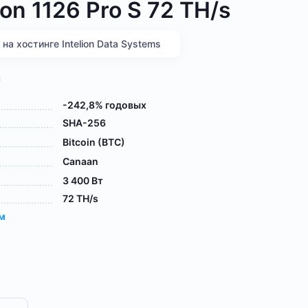
on 1126 Pro S 72 TH/s
а хостинге Intelion Data Systems
я
-242,8% годовых
SHA-256
Bitcoin (BTC)
Canaan
3 400 Вт
72 TH/s
ам