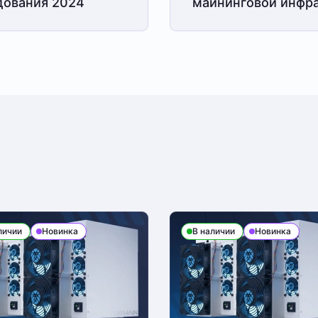
дования 2024
майнинговой
инфра
личии
Новинка
В наличии
Новинка