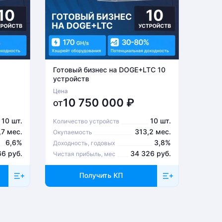
Готовый бизнес на DOGE+LTC 10
Готов
устройств
устро
Цена
Цена
10 750 000
₽
6
от
от
10 шт.
10 шт.
Количество устройств
Количе
,7 мес.
313,2 мес.
Окупаемость
Окупа
6,6%
3,8%
Доходность, годовых
Доходн
66 руб.
34 326 руб.
Чистая прибыль, мес
Чистая
Получить КП