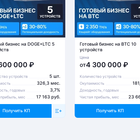
ый бизнес на DOGE+LTC 5
Готовый бизнес на BTC 10
йств
устройств
Цена
 600 000
₽
4 300 000
₽
от
5 шт.
ство устройств
Количество устройств
326,3 мес.
181
мость
Окупаемость
3,7%
ость, годовых
Доходность, годовых
17 163 руб.
23 6
 прибыль, мес
Чистая прибыль, мес
Получить КП
Получить КП