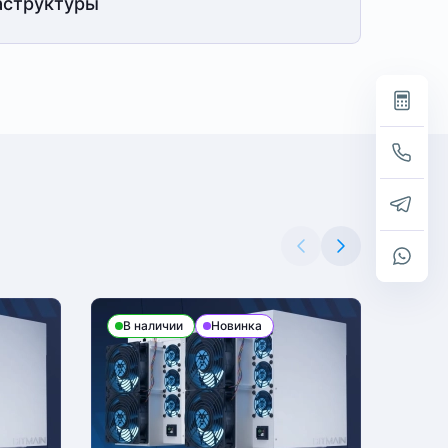
структуры
В наличии
Новинка
В н