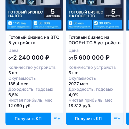
Готовый бизнес на BTC
Готовый бизнес на
5 устройств
DOGE+LTC 5 устройств
Цена
Цена
2 240 000
₽
5 600 000
₽
от
от
Количество устройств
Количество устройств
5 шт.
5 шт.
Окупаемость
Окупаемость
185,4 мес.
297,7 мес.
Доходность, годовых
Доходность, годовых
6,5%
4,0%
Чистая прибыль, мес
Чистая прибыль, мес
12 080 руб.
18 813 руб.
Получить КП
Получить КП