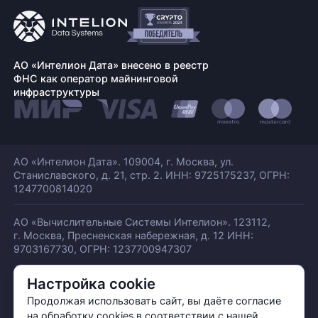
АО «Интелион Дата» внесено в реестр
ФНС как оператор майнинговой
инфраструктуры
АО «Интелион Дата». 109004, г. Москва, ул.
Станиславского,
д. 21, стр. 2. ИНН: 9725175237, ОГРН:
1247700814020
АО «Вычислительные Системы Интелион». 123112,
г. Москва, Пресненская набережная,
д. 12 ИНН:
9703167730, ОГРН: 1237700947307
Настройка cookie
© АО «ИНТЕЛИОН ДАТА» 2026
Политика обработки ПДн
Продолжая использовать сайт, вы даёте согласие
Политика конфиденциальности
на обработку cookies в соответствии с нашей