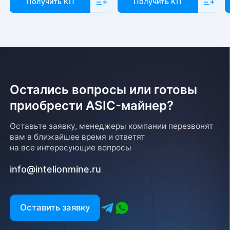
Получить КП
Получить КП
по пятницу с 10-00 до 19-00. При получении товара
необходимо предоставить паспорт и квитанцию
об оплате. Сроки доставки уточняйте у менеджера
Остались вопросы или готовы
приобрести ASIC-майнер?
Возврат товара
Оставьте заявку, менеджеры компании перезвонят
вам в ближайшее время и ответят
Для того, чтобы оформить возврат товара, клиенту
на все интересующие вопросы
необходимо связаться с менеджером, который
оформлял покупку. Возврат товара производится
info@intelionmine.ru
в соответствии с регламентом Компании после
проверки оборудования
Есть вопрос?
Оставить заявку
Заполните форму и мы свяжемся с вами в