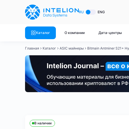
ASIC майнеры
Готовый 
RU
ENG
Готовый 
Bitmain
Готовый 
Каталог
О компании
Дата-центры
Готовый 
Whatsminer
Готовый 
Главная
Каталог
ASIC майнеры
Bitmain Antminer S21+ H
Goldshell
Готовый 
Готовый 
Canaan
Готовый 
Готовый 
Innosilicon
Готовый 
Iceriver
Готовый 
Bitmain
Whatsminer
Antminer S21
Antminer S21
Готовый 
Смотреть весь каталог
Смотрет
В наличии