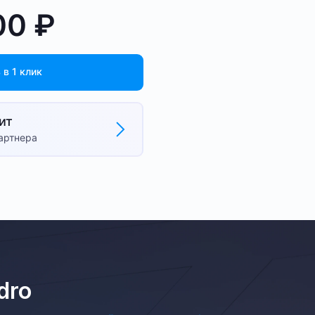
00
₽
 в 1 клик
ит
партнера