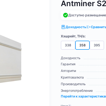
Antminer S
Доступно размещение н
Доходность
Сравнит
Хэшрейт, TH/s:
338
358
395
Доходность
Гарантия
Алгоритм
Криптовалюта
Производитель
Энергопотребление
Перейти к характеристик
Цена