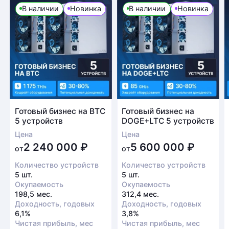
В наличии
Новинка
В наличии
Новинка
Готовый бизнес на BTC
Готовый бизнес на
5 устройств
DOGE+LTC 5 устройств
Цена
Цена
2 240 000
₽
5 600 000
₽
от
от
Количество устройств
Количество устройств
5 шт.
5 шт.
Окупаемость
Окупаемость
198,5 мес.
312,4 мес.
Доходность, годовых
Доходность, годовых
6,1%
3,8%
Чистая прибыль, мес
Чистая прибыль, мес