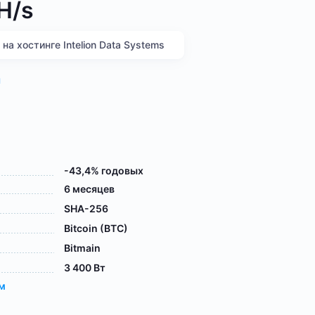
H/s
а хостинге Intelion Data Systems
я
-43,4% годовых
6 месяцев
SHA-256
Bitcoin (BTC)
Bitmain
3 400 Вт
ам