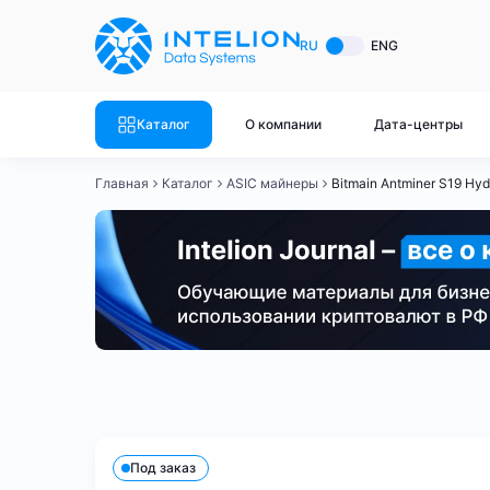
ASIC майнеры
Готовый 
RU
ENG
Готовый 
Bitmain
Готовый 
Каталог
О компании
Дата-центры
Готовый 
Whatsminer
Готовый 
Главная
Каталог
ASIC майнеры
Bitmain Antminer S19 Hy
Goldshell
Готовый 
Готовый 
Canaan
Готовый 
Готовый 
Innosilicon
Готовый 
Iceriver
Готовый 
Bitmain
Whatsminer
Antminer S21
Antminer S21
Готовый 
Смотреть весь каталог
Смотрет
Под заказ