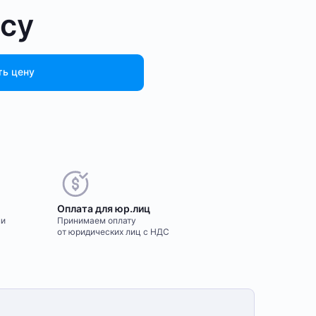
осу
ть цену
Оплата для юр.лиц
ми
Принимаем оплату
от юридических лиц с НДС