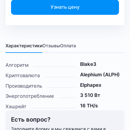
Узнать цену
Характеристики
Отзывы
Оплата
Blake3
Алгоритм
Alephium (ALPH)
Криптовалюта
Elphapex
Производитель
3 510 Вт
Энергопотребление
16 TH/s
Хэшрейт
Есть вопрос?
Заполните форму и мы свяжемся с вами в