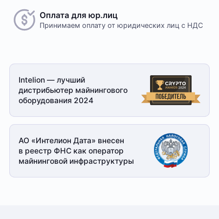
обговариваются индивидуально с менеджером
Оплата для юр.лиц
Принимаем оплату
от юридических лиц с НДС
Безналичный расчет
Это единственный способ оплаты в случае, если
Intelion — лучший
заказ оформляется на юридическое лицо.
дистрибьютер майнингового
При получении заказа необходимо иметь при себе
оборудования 2024
доверенность от организации-заказчика и паспорт
для удостоверения личности
Доставка
АО «Интелион Дата» внесен
в реестр ФНС как оператор
Отправка товара осуществляется с понедельника
майнинговой
инфраструктуры
по пятницу с 10-00 до 19-00. При получении товара
необходимо предоставить паспорт и квитанцию
об оплате. Сроки доставки уточняйте у менеджера