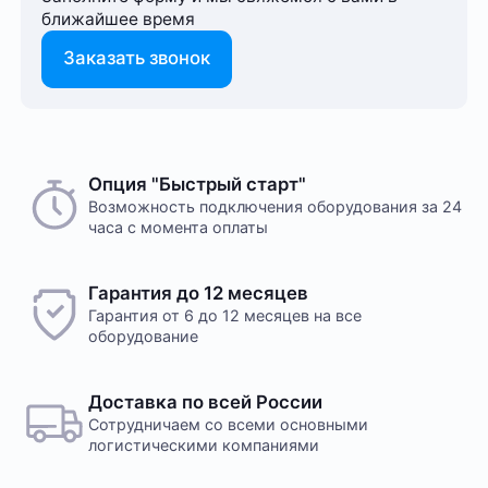
ближайшее время
Заказать звонок
Способ оплаты любого заказа вы можете выбрать
Опция "Быстрый старт"
На этот товар пока нет отзывов
при его оформлении. Оплата производится только
Возможность подключения оборудования за 24
часа с момента оплаты
в рублях. После подтверждения заказа, с вами
свяжется менеджер для уточнения деталей
доставки или размещения в одном из наших дата-
Желаете оставить отзыв?
Гарантия до 12 месяцев
центров
Нам важно знать ваше мнение о популярном
Гарантия от 6 до 12 месяцев на все
оборудовании для майнинга. Так мы улучшаем
оборудование
ассортимент нашего интернет-⁠магазина.
Оплата в офисе
Оставить отзыв
Оплата производится в офисе компании наличными
Доставка по всей России
в кассу компании. Доступна оплата сотруднику
Сотрудничаем со всеми основными
службы доставки при получении заказа. Доставка
логистическими компаниями
осуществляется транспортной компанией, условия