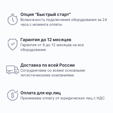
Способ оплаты любого заказа вы можете выбрать
Опция "Быстрый старт"
На этот товар пока нет отзывов
при его оформлении. Оплата производится только
Возможность подключения оборудования за 24
часа с момента оплаты
в рублях. После подтверждения заказа, с вами
свяжется менеджер для уточнения деталей
доставки или размещения в одном из наших дата-
Желаете оставить отзыв?
Гарантия до 12 месяцев
центров
Нам важно знать ваше мнение о популярном
Гарантия от 6 до 12 месяцев на все
оборудовании для майнинга. Так мы улучшаем
оборудование
ассортимент нашего интернет-⁠магазина.
Оплата в офисе
Оставить отзыв
Оплата производится в офисе компании наличными
Доставка по всей России
в кассу компании. Доступна оплата сотруднику
Сотрудничаем со всеми основными
службы доставки при получении заказа. Доставка
логистическими компаниями
осуществляется транспортной компанией, условия
обговариваются индивидуально с менеджером
Оплата для юр.лиц
Принимаем оплату
от юридических лиц с НДС
Безналичный расчет