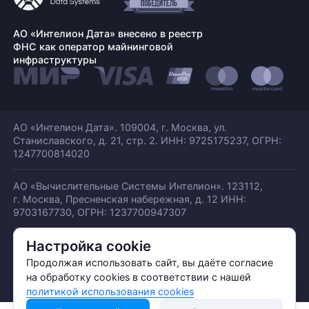
АО «Интелион Дата» внесено в реестр
ФНС как оператор майнинговой
инфраструктуры
АО «Интелион Дата». 109004, г. Москва, ул.
Станиславского,
д. 21, стр. 2. ИНН: 9725175237, ОГРН:
1247700814020
АО «Вычислительные Системы Интелион». 123112,
г. Москва, Пресненская набережная,
д. 12 ИНН:
9703167730, ОГРН: 1237700947307
Настройка cookie
© АО «ИНТЕЛИОН ДАТА» 2026
Политика обработки ПДн
Продолжая использовать сайт, вы даёте согласие
Политика конфиденциальности
на обработку cookies в соответствии с нашей
Политика использования куки
политикой использования cookies