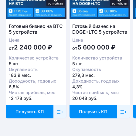
Готовый бизнес на BTC
Готовый бизнес на
5 устройств
DOGE+LTC 5 устройств
Цена
Цена
2 240 000
₽
5 600 000
₽
от
от
Количество устройств
Количество устройств
5 шт.
5 шт.
Окупаемость
Окупаемость
183,9 мес.
279,3 мес.
Доходность, годовых
Доходность, годовых
6,5%
4,3%
Чистая прибыль, мес
Чистая прибыль, мес
12 178 руб.
20 048 руб.
Получить КП
Получить КП