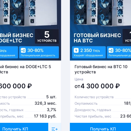
ый бизнес на DOGE+LTC 5
Готовый бизнес на BTC 10
йств
устройств
Цена
 600 000
₽
4 300 000
₽
от
5 шт.
ство устройств
Количество устройств
326,3 мес.
181
мость
Окупаемость
3,7%
ость, годовых
Доходность, годовых
17 163 руб.
23 6
 прибыль, мес
Чистая прибыль, мес
Получить КП
Получить КП