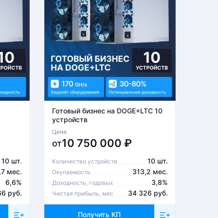
Готовый бизнес на DOGE+LTC 10
Готов
устройств
устро
Цена
Цена
10 750 000
₽
6
от
от
10 шт.
10 шт.
Количество устройств
Количе
,7 мес.
313,2 мес.
Окупаемость
Окупа
6,6%
3,8%
Доходность, годовых
Доходн
66 руб.
34 326 руб.
Чистая прибыль, мес
Чистая
Получить КП