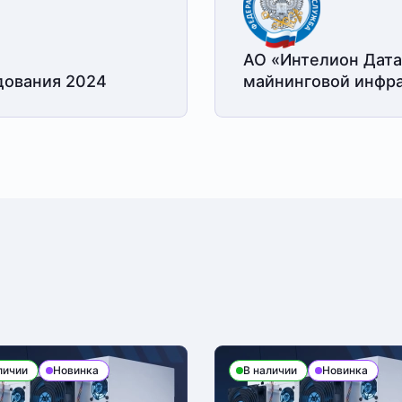
АО «Интелион Дата
дования 2024
майнинговой
инфра
личии
Новинка
В наличии
Новинка