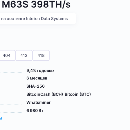
 M63S 398TH/s
а хостинге Intelion Data Systems
я
404
412
418
9,4% годовых
6 месяцев
SHA-256
BitcoinCash (BCH)
Bitcoin (BTC)
Whatsminer
6 980 Вт
ам