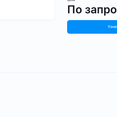
По запр
Узна