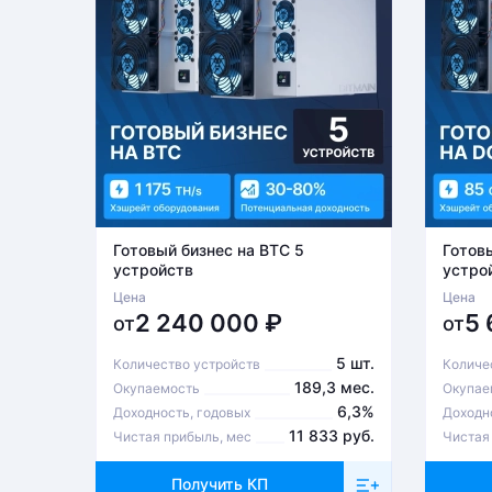
Готовый бизнес на BTC 5
Готов
устройств
устро
Цена
Цена
2 240 000
₽
5
от
от
5 шт.
Количество устройств
Количе
189,3 мес.
Окупаемость
Окупае
6,3%
Доходность, годовых
Доходн
11 833 руб.
Чистая прибыль, мес
Чистая
Получить КП