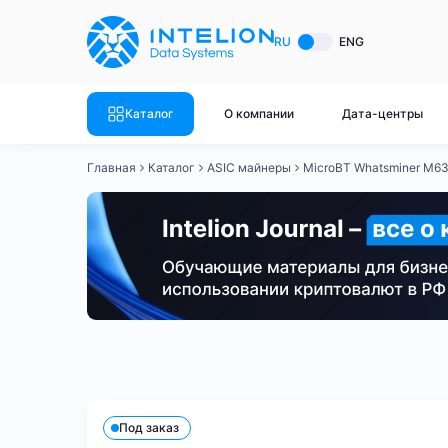
ASIC майнеры
Готовый 
RU
ENG
Готовый 
Bitmain
Готовый 
Каталог
О компании
Дата-центры
Готовый 
Whatsminer
Готовый 
Главная
Каталог
ASIC майнеры
MicroBT Whatsminer M6
Goldshell
Готовый 
Готовый 
Canaan
Готовый 
Готовый 
Innosilicon
Готовый 
Iceriver
Готовый 
Bitmain
Whatsminer
Antminer S21
Antminer S21
Готовый 
Смотреть весь каталог
Смотрет
Под заказ