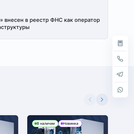
» внесен в реестр ФНС как оператор
структуры
В наличии
Новинка
В н