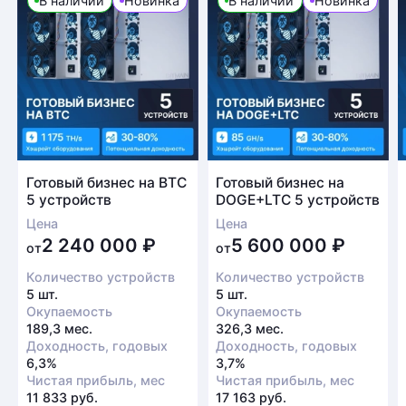
В наличии
Новинка
В наличии
Новинка
Готовый бизнес на BTC
Готовый бизнес на
5 устройств
DOGE+LTC 5 устройств
Цена
Цена
2 240 000
₽
5 600 000
₽
от
от
Количество устройств
Количество устройств
5 шт.
5 шт.
Окупаемость
Окупаемость
189,3 мес.
326,3 мес.
Доходность, годовых
Доходность, годовых
6,3%
3,7%
Чистая прибыль, мес
Чистая прибыль, мес
11 833 руб.
17 163 руб.