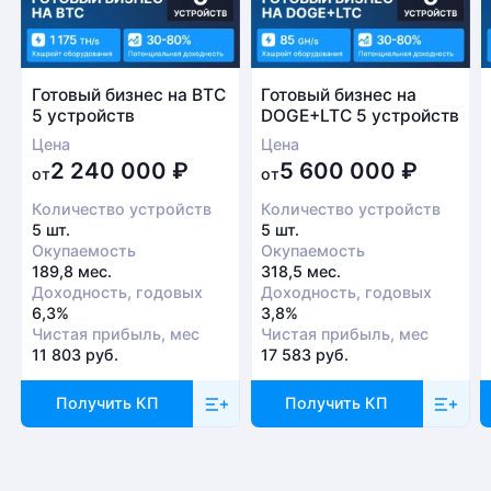
проверки оборудования
Есть вопрос?
Заполните форму и мы свяжемся с вами в
Готовый бизнес на BTC
Готовый бизнес на
5 устройств
DOGE+LTC 5 устройств
ближайшее время
Цена
Цена
Заказать звонок
2 240 000
₽
5 600 000
₽
от
от
Количество устройств
Количество устройств
5 шт.
5 шт.
Окупаемость
Окупаемость
189,8 мес.
318,5 мес.
Доходность, годовых
Доходность, годовых
6,3%
3,8%
Чистая прибыль, мес
Чистая прибыль, мес
11 803 руб.
17 583 руб.
Получить КП
Получить КП