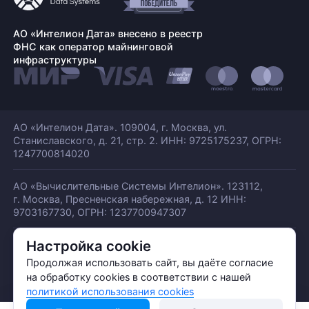
АО «Интелион Дата» внесено в реестр
ФНС как оператор майнинговой
инфраструктуры
АО «Интелион Дата». 109004, г. Москва, ул.
Станиславского,
д. 21, стр. 2. ИНН: 9725175237, ОГРН:
1247700814020
АО «Вычислительные Системы Интелион». 123112,
г. Москва, Пресненская набережная,
д. 12 ИНН:
9703167730, ОГРН: 1237700947307
Настройка cookie
© АО «ИНТЕЛИОН ДАТА» 2026
Политика обработки ПДн
Продолжая использовать сайт, вы даёте согласие
Политика конфиденциальности
на обработку cookies в соответствии с нашей
Политика использования куки
политикой использования cookies