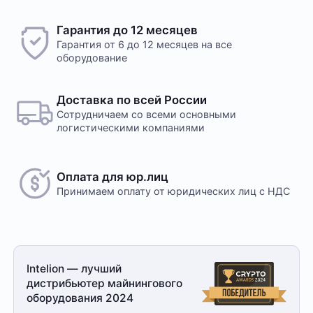
свяжется менеджер для уточнения деталей
доставки или размещения в одном из наших дата-
Желаете оставить отзыв?
Гарантия до 12 месяцев
центров
Нам важно знать ваше мнение о популярном
Гарантия от 6 до 12 месяцев на все
оборудовании для майнинга. Так мы улучшаем
оборудование
ассортимент нашего интернет-⁠магазина.
Оплата в офисе
Оставить отзыв
Оплата производится в офисе компании наличными
Доставка по всей России
в кассу компании. Доступна оплата сотруднику
Сотрудничаем со всеми основными
службы доставки при получении заказа. Доставка
логистическими компаниями
осуществляется транспортной компанией, условия
обговариваются индивидуально с менеджером
Оплата для юр.лиц
Принимаем оплату
от юридических лиц с НДС
Безналичный расчет
Это единственный способ оплаты в случае, если
Intelion — лучший
заказ оформляется на юридическое лицо.
дистрибьютер майнингового
При получении заказа необходимо иметь при себе
оборудования 2024
доверенность от организации-заказчика и паспорт