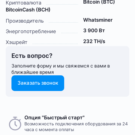
Bitcoin (BTC)
Криптовалюта
BitcoinCash (BCH)
Whatsminer
Производитель
3 900 Вт
Энергопотребление
232 TH/s
Хэшрейт
Есть вопрос?
Заполните форму и мы свяжемся с вами в
ближайшее время
Заказать звонок
Способ оплаты любого заказа вы можете выбрать
Опция "Быстрый старт"
На этот товар пока нет отзывов
при его оформлении. Оплата производится только
Возможность подключения оборудования за 24
часа с момента оплаты
в рублях. После подтверждения заказа, с вами