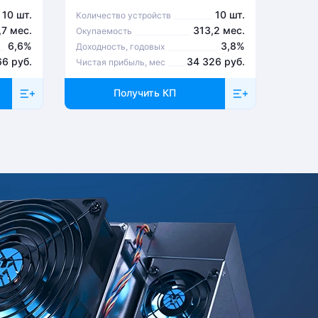
10 шт.
10 шт.
Количество устройств
Количе
,7 мес.
313,2 мес.
Окупаемость
Окупа
6,6%
3,8%
Доходность, годовых
Доходн
66 руб.
34 326 руб.
Чистая прибыль, мес
Чистая
Получить КП