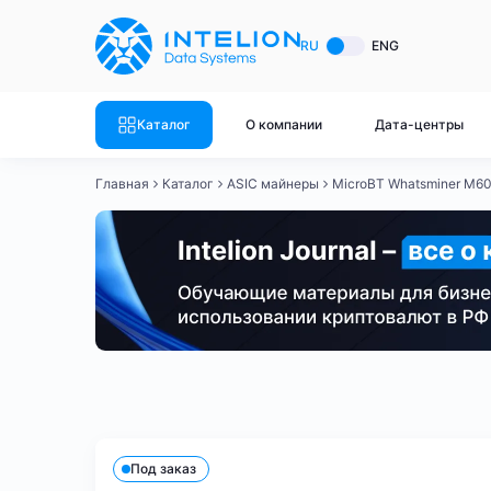
ASIC майнеры
Готовый 
RU
ENG
Готовый 
Bitmain
Готовый 
Каталог
О компании
Дата-центры
Готовый 
Whatsminer
Готовый 
Главная
Каталог
ASIC майнеры
MicroBT Whatsminer M6
Goldshell
Готовый 
Готовый 
Canaan
Готовый 
Готовый 
Innosilicon
Готовый 
Iceriver
Готовый 
Bitmain
Whatsminer
Antminer S21
Antminer S21
Готовый 
Смотреть весь каталог
Смотрет
Под заказ