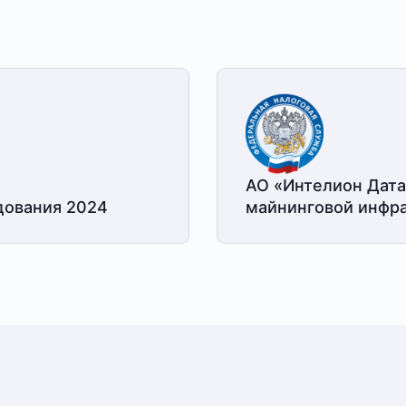
АО «Интелион Дата
дования 2024
майнинговой
инфра