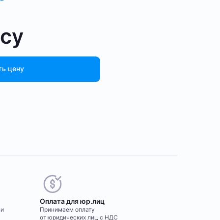
осу
ть цену
Оплата для юр.лиц
ми
Принимаем оплату
от юридических лиц с НДС