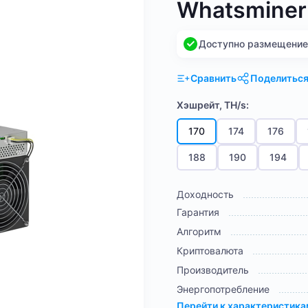
Whatsminer
Доступно размещение н
Сравнить
Поделитьс
Хэшрейт, TH/s:
170
174
176
188
190
194
Доходность
Гарантия
Алгоритм
Криптовалюта
Производитель
Энергопотребление
Перейти к характеристик