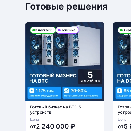
Готовые решения
В наличии
Новинка
В на
Готовый бизнес на BTC 5
Готов
устройств
устро
Цена
Цена
2 240 000
₽
5
от
от