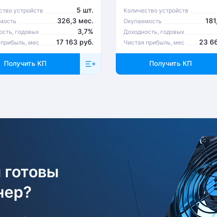
5 шт.
ство устройств
Количество устройств
326,3 мес.
181
мость
Окупаемость
3,7%
ость, годовых
Доходность, годовых
17 163 руб.
23 6
 прибыль, мес
Чистая прибыль, мес
Получить КП
Получить КП
 готовы
нер?