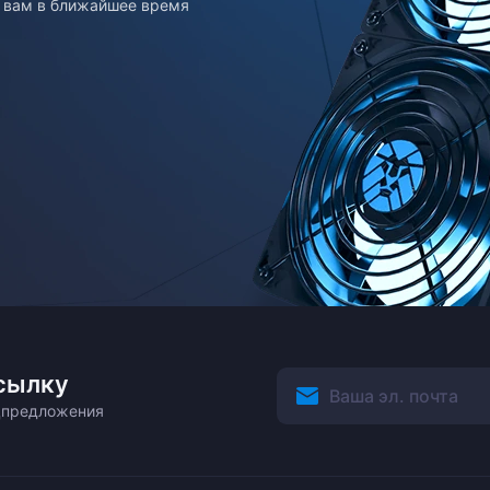
т вам в ближайшее время
сылку
ецпредложения