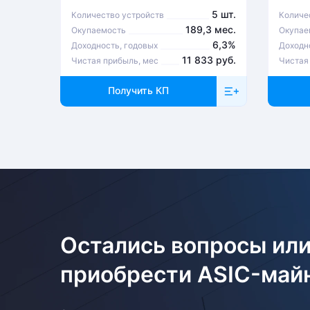
5 шт.
Количество устройств
Количе
189,3 мес.
Окупаемость
Окупае
6,3%
Доходность, годовых
Доходн
11 833 руб.
Чистая прибыль, мес
Чистая
Получить КП
Остались вопросы или
приобрести ASIC-май