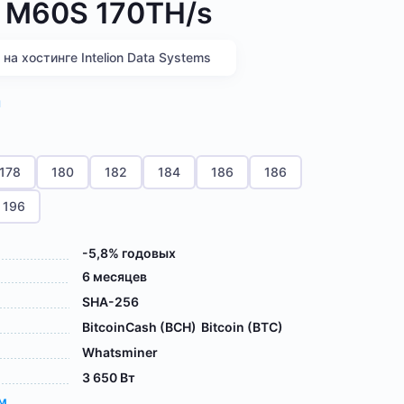
 M60S 170TH/s
а хостинге Intelion Data Systems
я
178
180
182
184
186
186
196
-5,8% годовых
6 месяцев
SHA-256
BitcoinCash (BCH)
Bitcoin (BTC)
Whatsminer
3 650 Вт
ам