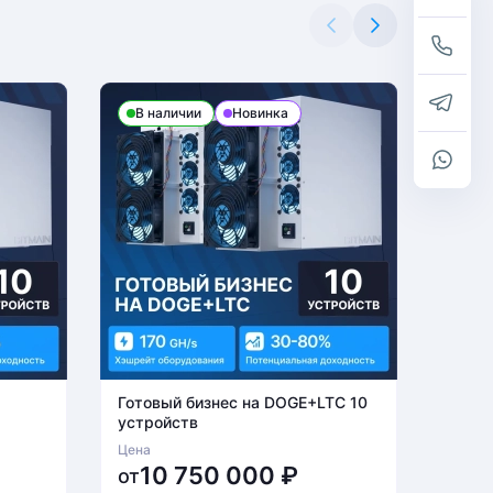
В наличии
Новинка
В н
Готовый бизнес на DOGE+LTC 10
Готов
устройств
устро
Цена
Цена
10 750 000
₽
6
от
от