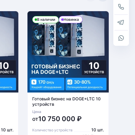
В наличии
Новинка
В н
Готовый бизнес на DOGE+LTC 10
Готов
устройств
устро
Цена
Цена
10 750 000
₽
6
от
от
10 шт.
10 шт.
Количество устройств
Количе