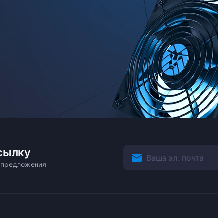
сылку
ецпредложения