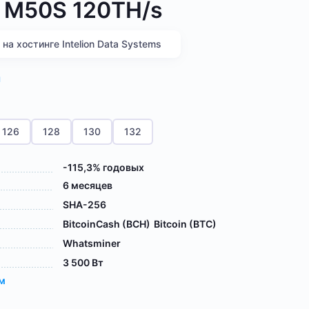
 M50S 120TH/s
а хостинге Intelion Data Systems
я
126
128
130
132
-115,3% годовых
6 месяцев
SHA-256
BitcoinCash (BCH)
Bitcoin (BTC)
Whatsminer
3 500 Вт
ам