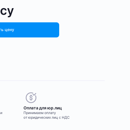
осу
ть цену
Оплата для юр.лиц
ми
Принимаем оплату
от юридических лиц с НДС