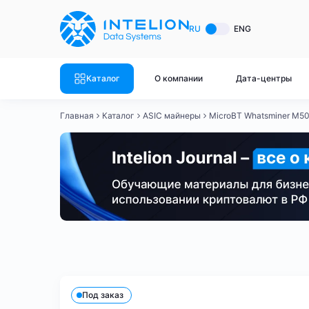
ASIC майнеры
Готовый 
RU
ENG
Готовый 
Bitmain
Готовый 
Каталог
О компании
Дата-центры
Готовый 
Whatsminer
Готовый 
Главная
Каталог
ASIC майнеры
MicroBT Whatsminer M5
Goldshell
Готовый 
Готовый 
Canaan
Готовый 
Готовый 
Innosilicon
Готовый 
Iceriver
Готовый 
Bitmain
Whatsminer
Antminer S21
Antminer S21
Готовый 
Смотреть весь каталог
Смотрет
Под заказ