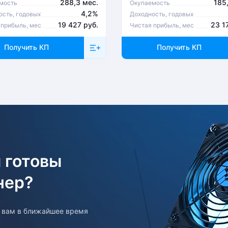
288,3 мес.
185
мость
Окупаемость
4,2%
ость, годовых
Доходность, годовых
19 427 руб.
23 1
 прибыль, мес
Чистая прибыль, мес
Получить КП
Получить КП
 готовы
нер?
т вам в ближайшее время