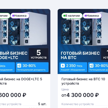
личии
Новинка
В наличии
Новинка
ый бизнес на DOGE+LTC 5
Готовый бизнес на BTC 10
йств
устройств
Цена
 600 000
₽
4 300 000
₽
от
5 шт.
ство устройств
Количество устройств