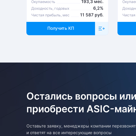
193,3 мес.
Окупаемость
Окупае
6,2%
Доходность, годовых
Доходн
11 587 руб.
Чистая прибыль, мес
Чистая
Получить КП
Остались вопросы или
приобрести ASIC-май
Оставьте заявку, менеджеры компании перезвоня
и ответят на все интересующие вопросы