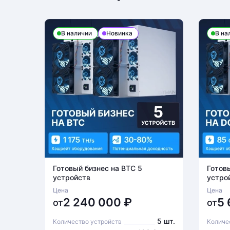
В наличии
Новинка
В на
Готовый бизнес на BTC 5
Готов
устройств
устро
Цена
Цена
2 240 000
₽
5
от
от
5 шт.
Количество устройств
Количе