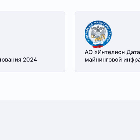
АО «Интелион Дата
дования 2024
майнинговой
инфра