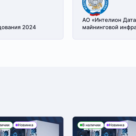
АО «Интелион Дата
дования 2024
майнинговой
инфра
личии
Новинка
В наличии
Новинка