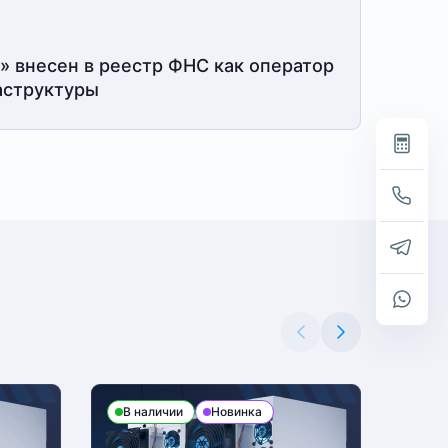
» внесен в реестр ФНС как оператор
структуры
В наличии
Новинка
В н