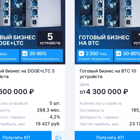
ый бизнес на DOGE+LTC 5
Готовый бизнес на BTC 10
йств
устройств
Цена
 600 000
₽
4 300 000
₽
от
5 шт.
ство устройств
Количество устройств
288,3 мес.
185
мость
Окупаемость
4,2%
ость, годовых
Доходность, годовых
19 427 руб.
23 1
 прибыль, мес
Чистая прибыль, мес
Получить КП
Получить КП