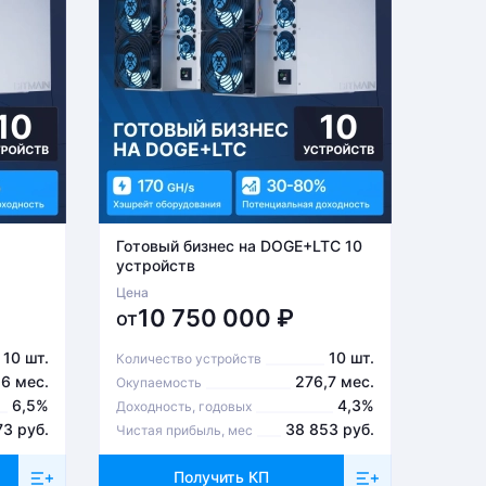
Готовый бизнес на DOGE+LTC 10
Готов
устройств
устро
Цена
Цена
10 750 000
₽
6
от
от
10 шт.
10 шт.
Количество устройств
Количе
,6 мес.
276,7 мес.
Окупаемость
Окупа
6,5%
4,3%
Доходность, годовых
Доходн
73 руб.
38 853 руб.
Чистая прибыль, мес
Чистая
Получить КП