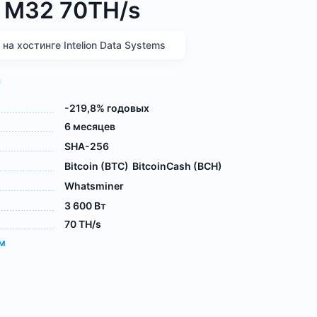
 M32 70TH/s
а хостинге Intelion Data Systems
я
-219,8% годовых
6 месяцев
SHA-256
Bitcoin (BTC)
BitcoinCash (BCH)
Whatsminer
3 600 Вт
70 TH/s
ам