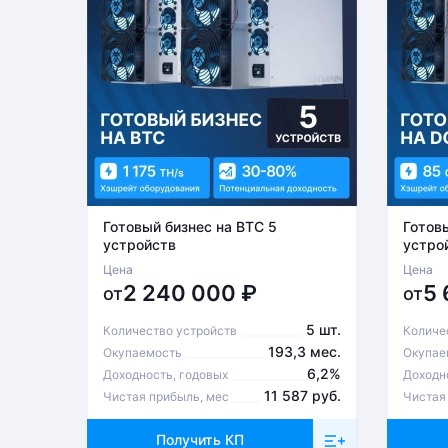
Готовый бизнес на BTC 5
Готов
устройств
устро
Цена
Цена
2 240 000
₽
5
от
от
5 шт.
Количество устройств
Количе
193,3 мес.
Окупаемость
Окупае
6,2%
Доходность, годовых
Доходн
11 587 руб.
Чистая прибыль, мес
Чистая
Получить КП