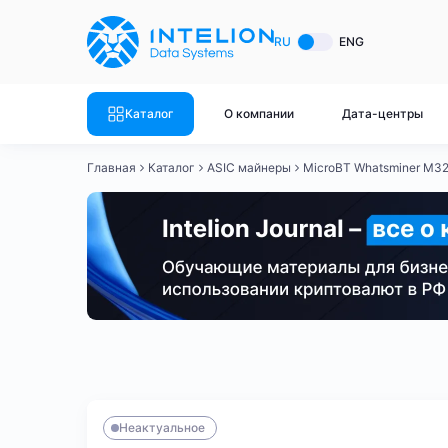
ASIC майнеры
Готовый 
RU
ENG
Готовый 
Bitmain
Готовый 
Каталог
О компании
Дата-центры
Готовый 
Whatsminer
Готовый 
Главная
Каталог
ASIC майнеры
MicroBT Whatsminer M32
Goldshell
Готовый 
Готовый 
Canaan
Готовый 
Готовый 
Innosilicon
Готовый 
Iceriver
Готовый 
Bitmain
Whatsminer
Antminer S21
Antminer S21
Готовый 
Смотреть весь каталог
Смотрет
Неактуальное