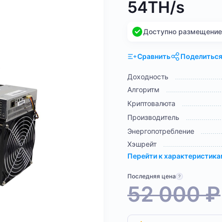
54TH/s
Доступно размещение н
Сравнить
Поделитьс
Доходность
Алгоритм
Криптовалюта
Производитель
Энергопотребление
Хэшрейт
Перейти к характеристик
Последняя цена
52 000
₽