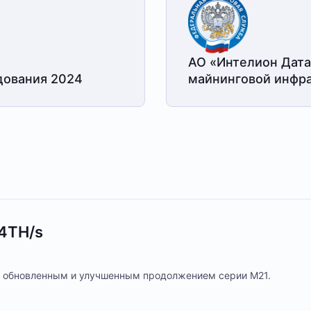
АО «Интелион Дата
дования 2024
майнинговой
инфра
4TH/s
ся обновленным и улучшенным продолжением серии М21.