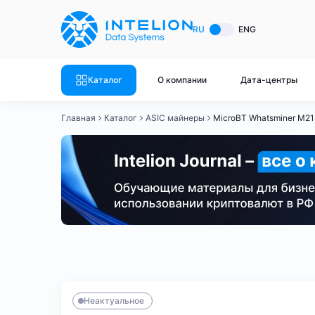
ASIC майнеры
Готовый 
RU
ENG
Готовый 
Bitmain
Готовый 
Каталог
О компании
Дата-центры
Готовый 
Whatsminer
Готовый 
Главная
Каталог
ASIC майнеры
MicroBT Whatsminer M21
Goldshell
Готовый 
Готовый 
Canaan
Готовый 
Готовый 
Innosilicon
Готовый 
Iceriver
Готовый 
Bitmain
Whatsminer
Antminer S21
Antminer S21
Готовый 
Смотреть весь каталог
Смотрет
Неактуальное