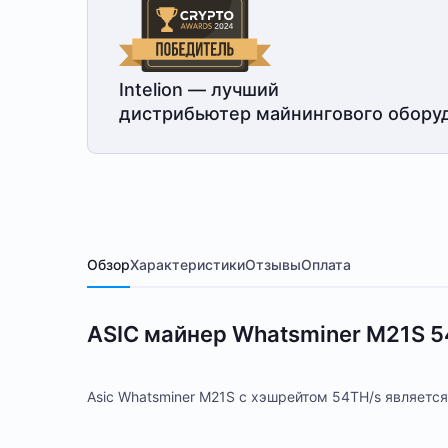
Intelion — лучший
дистрибьютер майнингового обору
Обзор
Характеристики
Отзывы
Оплата
ASIC майнер Whatsminer M21S 5
Asic Whatsminer M21S с хэшрейтом 54TH/s являет