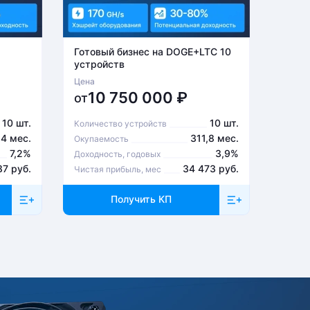
Готовый бизнес на DOGE+LTC 10
Готов
устройств
устро
Цена
Цена
10 750 000
₽
6
от
от
10 шт.
10 шт.
Количество устройств
Количе
,4 мес.
311,8 мес.
Окупаемость
Окупа
7,2%
3,9%
Доходность, годовых
Доходн
87 руб.
34 473 руб.
Чистая прибыль, мес
Чистая
Получить КП