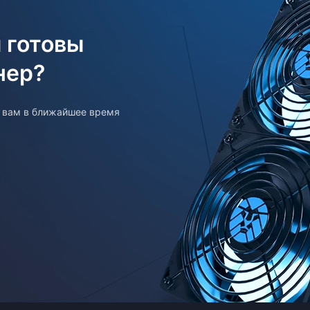
 готовы
нер?
т вам в ближайшее время