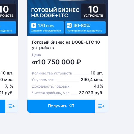
Готовый бизнес на DOGE+LTC 10
Готов
устройств
устро
Цена
Цена
10 750 000
₽
6
от
от
10 шт.
10 шт.
Количество устройств
Количе
,0 мес.
290,4 мес.
Окупаемость
Окупа
7,1%
4,1%
Доходность, годовых
Доходн
01 руб.
37 023 руб.
Чистая прибыль, мес
Чистая
Получить КП