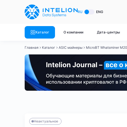
ASIC майнеры
Готовый 
RU
ENG
Готовый 
Bitmain
Готовый 
Каталог
О компании
Дата-центры
Готовый 
Whatsminer
Готовый 
Главная
Каталог
ASIC майнеры
MicroBT Whatsminer M2
Goldshell
Готовый 
Готовый 
Canaan
Готовый 
Готовый 
Innosilicon
Готовый 
Iceriver
Готовый 
Bitmain
Whatsminer
Antminer S21
Antminer S21
Готовый 
Смотреть весь каталог
Смотрет
Неактуальное