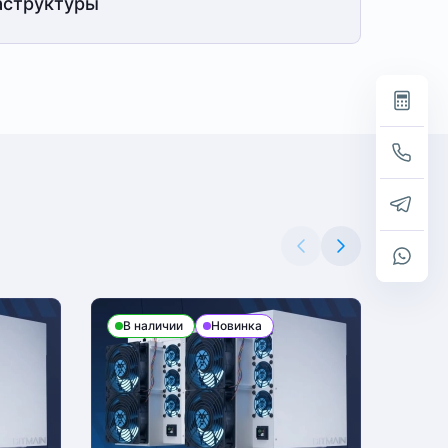
структуры
В наличии
Новинка
В н