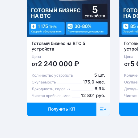
Готовый бизнес на BTC 5
Готов
устройств
устро
Цена
Цена
2 240 000
₽
5
от
от
5 шт.
Количество устройств
Количе
175,0 мес.
Окупаемость
Окупае
6,9%
Доходность, годовых
Доходн
12 801 руб.
Чистая прибыль, мес
Чистая
Получить КП