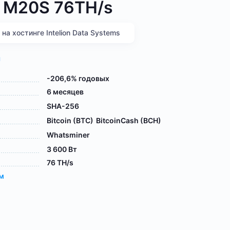
 M20S 76TH/s
а хостинге Intelion Data Systems
я
-206,6% годовых
6 месяцев
SHA-256
Bitcoin (BTC)
BitcoinCash (BCH)
Whatsminer
3 600 Вт
76 TH/s
ам