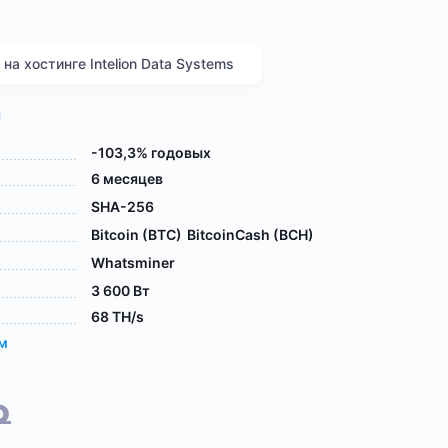
а хостинге Intelion Data Systems
я
-103,3% годовых
6 месяцев
SHA-256
Bitcoin (BTC)
BitcoinCash (BCH)
Whatsminer
3 600 Вт
68 TH/s
ам
₽