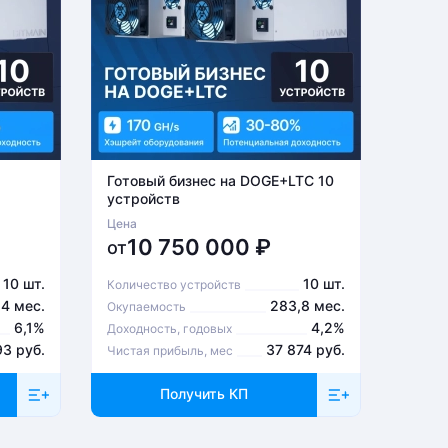
Готовый бизнес на DOGE+LTC 10
Готов
устройств
устро
Цена
Цена
10 750 000
₽
6
от
от
10 шт.
10 шт.
Количество устройств
Количе
,4 мес.
283,8 мес.
Окупаемость
Окупа
6,1%
4,2%
Доходность, годовых
Доходн
93 руб.
37 874 руб.
Чистая прибыль, мес
Чистая
Получить КП