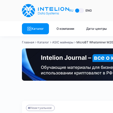
ASIC майнеры
Готовый 
RU
ENG
Готовый 
Bitmain
Готовый 
Каталог
О компании
Дата-центры
Готовый 
Whatsminer
Готовый 
Главная
Каталог
ASIC майнеры
MicroBT Whatsminer M2
Goldshell
Готовый 
Готовый 
Canaan
Готовый 
Готовый 
Innosilicon
Готовый 
Iceriver
Готовый 
Bitmain
Whatsminer
Antminer S21
Antminer S21
Готовый 
Смотреть весь каталог
Смотрет
Неактуальное