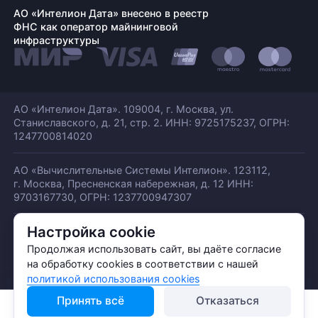
АО «Интелион Дата» внесено в реестр
ФНС как оператор майнинговой
инфраструктуры
АО «Интелион Дата». 109004, г. Москва, ул.
Станиславского,
д. 21, стр. 2. ИНН: 9725175237, ОГРН:
1247700814020
АО «Вычислительные Системы Интелион». 123112,
г. Москва, Пресненская набережная,
д. 12 ИНН:
9703167730, ОГРН: 1237700947307
Настройка cookie
© АО «ИНТЕЛИОН ДАТА» 2026
Политика обработки ПДн
Продолжая использовать сайт, вы даёте согласие
Политика конфиденциальности
на обработку cookies в соответствии с нашей
Политика использования куки
политикой использования cookies
Принять всё
Отказаться