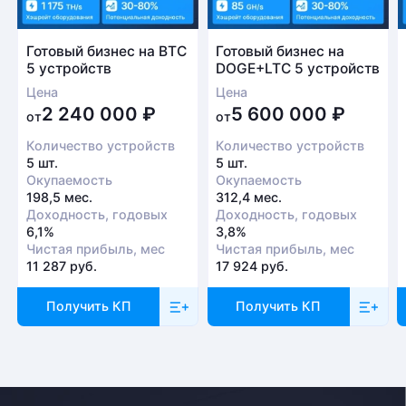
Готовый бизнес на BTC
Готовый бизнес на
5 устройств
DOGE+LTC 5 устройств
Цена
Цена
2 240 000
₽
5 600 000
₽
от
от
Количество устройств
Количество устройств
5 шт.
5 шт.
Окупаемость
Окупаемость
198,5 мес.
312,4 мес.
Доходность, годовых
Доходность, годовых
6,1%
3,8%
Чистая прибыль, мес
Чистая прибыль, мес
11 287 руб.
17 924 руб.
Получить КП
Получить КП