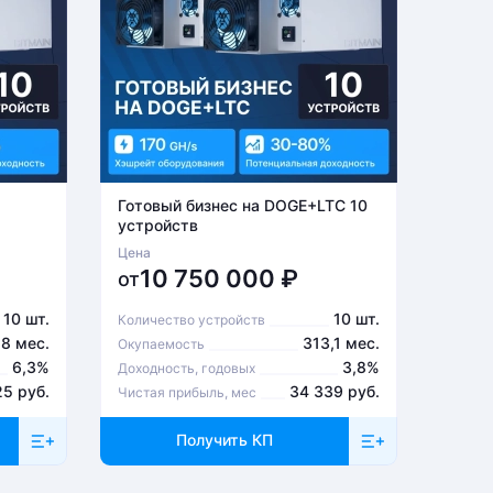
Готовый бизнес на DOGE+LTC 10
Готов
устройств
устро
Цена
Цена
10 750 000
₽
6
от
от
10 шт.
10 шт.
Количество устройств
Количе
,8 мес.
313,1 мес.
Окупаемость
Окупа
6,3%
3,8%
Доходность, годовых
Доходн
25 руб.
34 339 руб.
Чистая прибыль, мес
Чистая
Получить КП