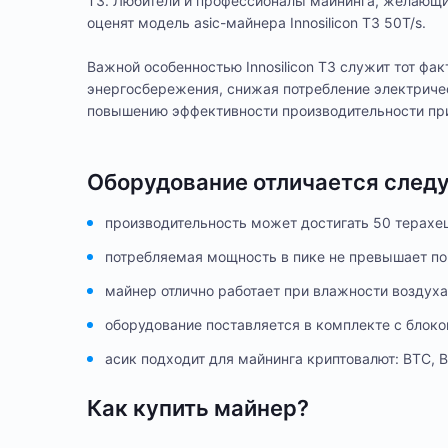
T3. Любители и профессионалы майнинга, желающи
оценят модель asic-майнера Innosilicon T3 50T/s.
Важной особенностью Innosilicon T3 служит тот фа
энергосбережения, снижая потребление электричес
повышению эффективности производительности при
Оборудование отличается сле
производительность может достигать 50 терахеш
потребляемая мощность в пике не превышает по
майнер отлично работает при влажности воздуха
оборудование поставляется в комплекте с блок
асик подходит для майнинга криптовалют: BTC, B
Как купить майнер?