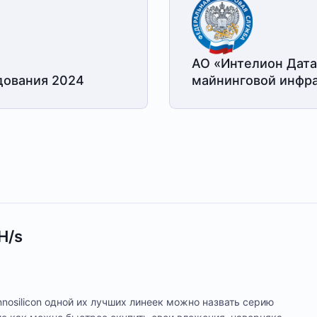
АО «Интелион Дата
дования 2024
майнинговой
инфра
H/s
nnosilicon одной их лучших линеек можно назвать серию