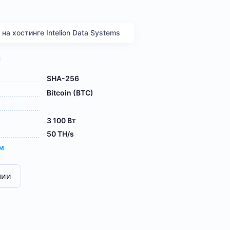
а хостинге Intelion Data Systems
я
SHA-256
Bitcoin (BTC)
3 100 Вт
50 TH/s
ам
чии