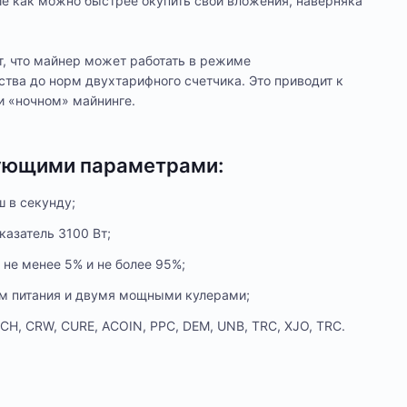
е как можно быстрее окупить свои вложения, наверняка
кт, что майнер может работать в режиме
тва до норм двухтарифного счетчика. Это приводит к
 «ночном» майнинге.
дующими параметрами:
 в секунду;
казатель 3100 Вт;
 не менее 5% и не более 95%;
ом питания и двумя мощными кулерами;
CH, CRW, CURE, ACOIN, PPC, DEM, UNB, TRC, XJO, TRC.