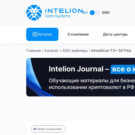
ASIC майнеры
Готовый 
RU
ENG
Готовый 
Bitmain
Готовый 
Каталог
О компании
Дата-центры
Готовый 
Whatsminer
Готовый 
Главная
Каталог
ASIC майнеры
Innosilicon T3+ 50TH/s
Goldshell
Готовый 
Готовый 
Canaan
Готовый 
Готовый 
Innosilicon
Готовый 
Iceriver
Готовый 
Bitmain
Whatsminer
Antminer S21
Antminer S21
Готовый 
Смотреть весь каталог
Смотрет
Неактуальное