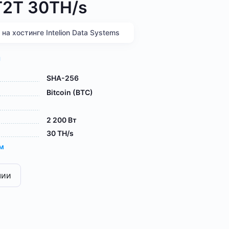
 T2T 30TH/s
а хостинге Intelion Data Systems
я
SHA-256
Bitcoin (BTC)
2 200 Вт
30 TH/s
ам
чии