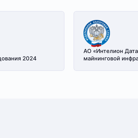
АО «Интелион Дата
дования 2024
майнинговой
инфра