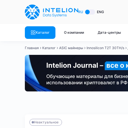
ASIC майнеры
Готовый 
RU
ENG
Готовый 
Bitmain
Готовый 
Каталог
О компании
Дата-центры
Готовый 
Whatsminer
Готовый 
Главная
Каталог
ASIC майнеры
Innosilicon T2T 30TH/s
Goldshell
Готовый 
Готовый 
Canaan
Готовый 
Готовый 
Innosilicon
Готовый 
Iceriver
Готовый 
Bitmain
Whatsminer
Antminer S21
Antminer S21
Готовый 
Смотреть весь каталог
Смотрет
Неактуальное