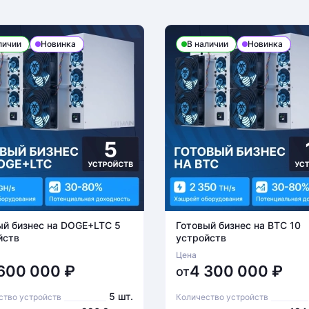
личии
Новинка
В наличии
Новинка
ый бизнес на DOGE+LTC 5
Готовый бизнес на BTC 10
йств
устройств
Цена
 600 000
₽
4 300 000
₽
от
5 шт.
ство устройств
Количество устройств