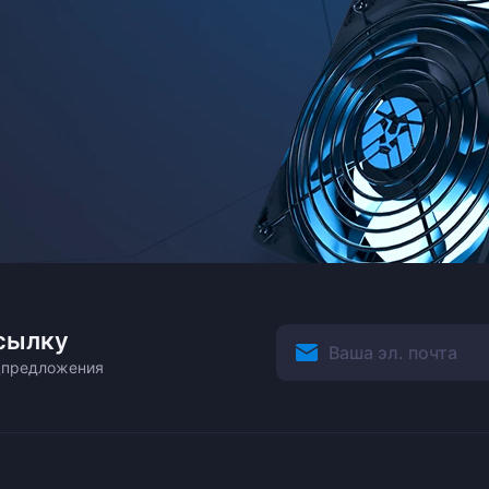
сылку
ецпредложения