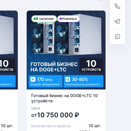
В наличии
Новинка
В н
Готовый бизнес на DOGE+LTC 10
Готов
устройств
устро
Цена
Цена
10 750 000
₽
6
от
от
10 шт.
10 шт.
Количество устройств
Количе