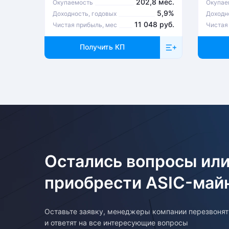
202,8 мес.
Окупаемость
Окупае
5,9%
Доходность, годовых
Доходн
11 048 руб.
Чистая прибыль, мес
Чистая
Получить КП
Остались вопросы или
приобрести ASIC-май
Оставьте заявку, менеджеры компании перезвоня
и ответят на все интересующие вопросы