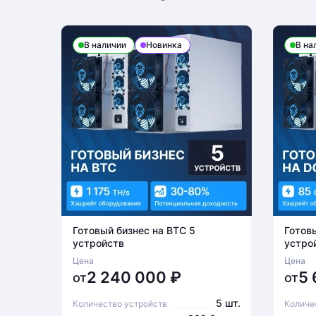
В наличии
Новинка
В на
Готовый бизнес на BTC 5
Готов
устройств
устро
Цена
Цена
2 240 000
₽
5
от
от
5 шт.
Количество устройств
Количе