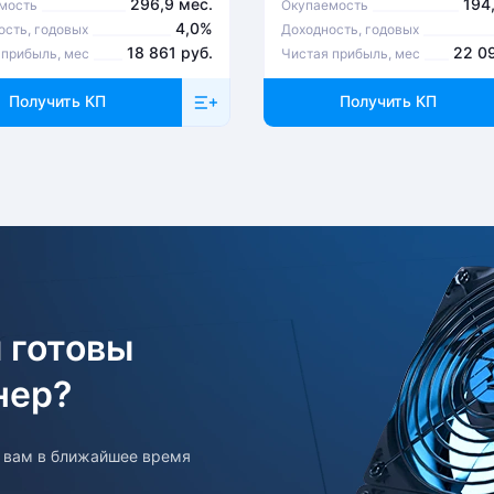
296,9 мес.
194
мость
Окупаемость
4,0%
ость, годовых
Доходность, годовых
18 861 руб.
22 0
 прибыль, мес
Чистая прибыль, мес
Получить КП
Получить КП
 готовы
нер?
т вам в ближайшее время