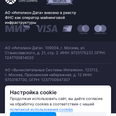
АО «Интелион Дата» внесено в реестр
ФНС как оператор майнинговой
инфраструктуры
АО «Интелион Дата». 109004, г. Москва, ул.
Станиславского,
д. 21, стр. 2. ИНН: 9725175237, ОГРН:
1247700814020
АО «Вычислительные Системы Интелион». 123112,
г. Москва, Пресненская набережная,
д. 12 ИНН:
9703167730, ОГРН: 1237700947307
Настройка cookie
© АО «ИНТЕЛИОН ДАТА» 2026
Политика обработки ПДн
Продолжая использовать сайт, вы даёте согласие
Политика конфиденциальности
на обработку cookies в соответствии с нашей
Политика использования куки
политикой использования cookies