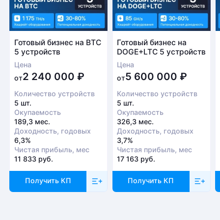
Готовый бизнес на BTC
Готовый бизнес на
5 устройств
DOGE+LTC 5 устройств
Цена
Цена
2 240 000
₽
5 600 000
₽
от
от
Количество устройств
Количество устройств
5 шт.
5 шт.
Окупаемость
Окупаемость
189,3 мес.
326,3 мес.
Доходность, годовых
Доходность, годовых
6,3%
3,7%
Чистая прибыль, мес
Чистая прибыль, мес
11 833 руб.
17 163 руб.
Получить КП
Получить КП