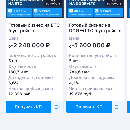
Готовый бизнес на BTC
Готовый бизнес на
5 устройств
DOGE+LTC 5 устройств
Цена
Цена
2 240 000
₽
5 600 000
₽
от
от
Количество устройств
Количество устройств
5 шт.
5 шт.
Окупаемость
Окупаемость
180,7 мес.
284,6 мес.
Доходность, годовых
Доходность, годовых
6,6%
4,2%
Чистая прибыль, мес
Чистая прибыль, мес
12 398 руб.
19 676 руб.
Получить КП
Получить КП