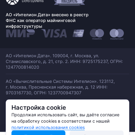
АО «Интелион Дата» внесено в реестр
ФНС как оператор майнинговой
инфраструктуры
АО «Интелион Дата». 109004, г. Москва, ул.
Станиславского,
д. 21, стр. 2. ИНН: 9725175237, ОГРН:
1247700814020
АО «Вычислительные Системы Интелион». 123112,
г. Москва, Пресненская набережная,
д. 12 ИНН:
9703167730, ОГРН: 1237700947307
Настройка cookie
© АО «ИНТЕЛИОН ДАТА» 2026
Политика обработки ПДн
Продолжая использовать сайт, вы даёте согласие
Политика конфиденциальности
на обработку cookies в соответствии с нашей
Политика использования куки
политикой использования cookies