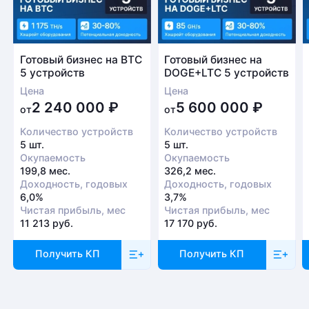
Готовый бизнес на BTC
Готовый бизнес на
5 устройств
DOGE+LTC 5 устройств
Цена
Цена
2 240 000
₽
5 600 000
₽
от
от
Количество устройств
Количество устройств
5 шт.
5 шт.
Окупаемость
Окупаемость
199,8 мес.
326,2 мес.
Доходность, годовых
Доходность, годовых
6,0%
3,7%
Чистая прибыль, мес
Чистая прибыль, мес
11 213 руб.
17 170 руб.
Получить КП
Получить КП