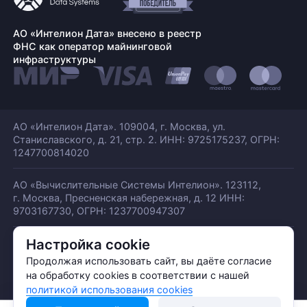
АО «Интелион Дата» внесено в реестр
ФНС как оператор майнинговой
инфраструктуры
АО «Интелион Дата». 109004, г. Москва, ул.
Станиславского,
д. 21, стр. 2. ИНН: 9725175237, ОГРН:
1247700814020
АО «Вычислительные Системы Интелион». 123112,
г. Москва, Пресненская набережная,
д. 12 ИНН:
9703167730, ОГРН: 1237700947307
Настройка cookie
© АО «ИНТЕЛИОН ДАТА» 2026
Политика обработки ПДн
Продолжая использовать сайт, вы даёте согласие
Политика конфиденциальности
на обработку cookies в соответствии с нашей
Политика использования куки
политикой использования cookies