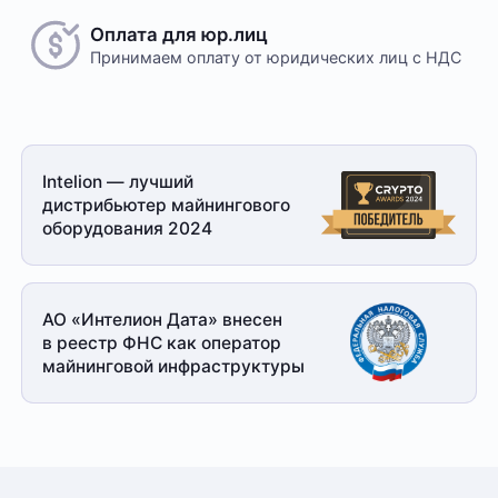
обговариваются индивидуально с менеджером
Оплата для юр.лиц
Принимаем оплату
от юридических лиц с НДС
Безналичный расчет
Это единственный способ оплаты в случае, если
Intelion — лучший
заказ оформляется на юридическое лицо.
дистрибьютер майнингового
При получении заказа необходимо иметь при себе
оборудования 2024
доверенность от организации-заказчика и паспорт
для удостоверения личности
Доставка
АО «Интелион Дата» внесен
в реестр ФНС как оператор
Отправка товара осуществляется с понедельника
майнинговой
инфраструктуры
по пятницу с 10-00 до 19-00. При получении товара
необходимо предоставить паспорт и квитанцию
об оплате. Сроки доставки уточняйте у менеджера