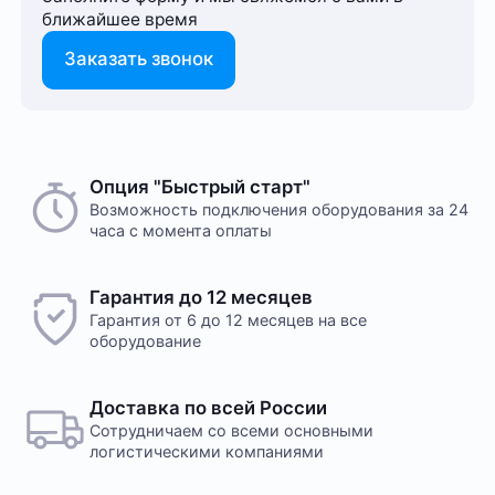
ближайшее время
Заказать звонок
Способ оплаты любого заказа вы можете выбрать
Опция "Быстрый старт"
На этот товар пока нет отзывов
при его оформлении. Оплата производится только
Возможность подключения оборудования за 24
часа с момента оплаты
в рублях. После подтверждения заказа, с вами
свяжется менеджер для уточнения деталей
доставки или размещения в одном из наших дата-
Желаете оставить отзыв?
Гарантия до 12 месяцев
центров
Нам важно знать ваше мнение о популярном
Гарантия от 6 до 12 месяцев на все
оборудовании для майнинга. Так мы улучшаем
оборудование
ассортимент нашего интернет-⁠магазина.
Оплата в офисе
Оставить отзыв
Оплата производится в офисе компании наличными
Доставка по всей России
в кассу компании. Доступна оплата сотруднику
Сотрудничаем со всеми основными
службы доставки при получении заказа. Доставка
логистическими компаниями
осуществляется транспортной компанией, условия