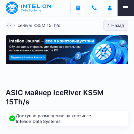
IceRiver KS5M 15Th/s
Назад
Bitmain
Whatsminer
Antminer S21
Antminer S2
ASIC майнер IceRiver KS5M
15Th/s
Доступно размещение на хостинге
Intelion Data Systems