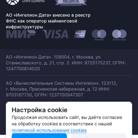
АО «Интелион Дата» внесено в реестр
ФНС как оператор майнинговой
инфраструктуры
АО «Интелион Дата». 109004, г. Москва, ул.
Станиславского,
д. 21, стр. 2. ИНН: 9725175237, ОГРН:
1247700814020
АО «Вычислительные Системы Интелион». 123112,
г. Москва, Пресненская набережная,
д. 12 ИНН:
9703167730, ОГРН: 1237700947307
Настройка cookie
© АО «ИНТЕЛИОН ДАТА» 2026
Политика обработки ПДн
Продолжая использовать сайт, вы даёте согласие
Политика конфиденциальности
на обработку cookies в соответствии с нашей
Политика использования куки
политикой использования cookies