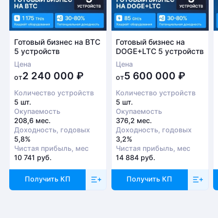
проверки оборудования
Есть вопрос?
Заполните форму и мы свяжемся с вами в
Готовый бизнес на BTC
Готовый бизнес на
5 устройств
DOGE+LTC 5 устройств
ближайшее время
Цена
Цена
Заказать звонок
2 240 000
₽
5 600 000
₽
от
от
Количество устройств
Количество устройств
5 шт.
5 шт.
Окупаемость
Окупаемость
208,6 мес.
376,2 мес.
Доходность, годовых
Доходность, годовых
5,8%
3,2%
Чистая прибыль, мес
Чистая прибыль, мес
10 741 руб.
14 884 руб.
Получить КП
Получить КП