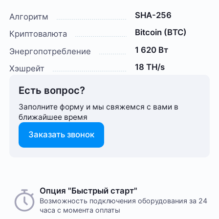
SHA-256
Алгоритм
Bitcoin (BTC)
Криптовалюта
1 620 Вт
Энергопотребление
18 TH/s
Хэшрейт
Есть вопрос?
Заполните форму и мы свяжемся с вами в
ближайшее время
Заказать звонок
Способ оплаты любого заказа вы можете выбрать
Опция "Быстрый старт"
На этот товар пока нет отзывов
при его оформлении. Оплата производится только
Возможность подключения оборудования за 24
часа с момента оплаты
в рублях. После подтверждения заказа, с вами