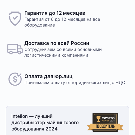
свяжется менеджер для уточнения деталей
доставки или размещения в одном из наших дата-
Желаете оставить отзыв?
Гарантия до 12 месяцев
центров
Нам важно знать ваше мнение о популярном
Гарантия от 6 до 12 месяцев на все
оборудовании для майнинга. Так мы улучшаем
оборудование
ассортимент нашего интернет-⁠магазина.
Оплата в офисе
Оставить отзыв
Оплата производится в офисе компании наличными
Доставка по всей России
в кассу компании. Доступна оплата сотруднику
Сотрудничаем со всеми основными
службы доставки при получении заказа. Доставка
логистическими компаниями
осуществляется транспортной компанией, условия
обговариваются индивидуально с менеджером
Оплата для юр.лиц
Принимаем оплату
от юридических лиц с НДС
Безналичный расчет
Это единственный способ оплаты в случае, если
Intelion — лучший
заказ оформляется на юридическое лицо.
дистрибьютер майнингового
При получении заказа необходимо иметь при себе
оборудования 2024
доверенность от организации-заказчика и паспорт