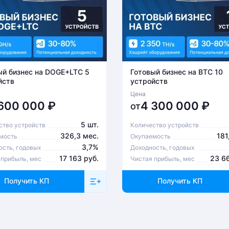
ый бизнес на DOGE+LTC 5
Готовый бизнес на BTC 10
йств
устройств
Цена
 600 000
₽
4 300 000
₽
от
5 шт.
ство устройств
Количество устройств
326,3 мес.
181
мость
Окупаемость
3,7%
ость, годовых
Доходность, годовых
17 163 руб.
23 6
 прибыль, мес
Чистая прибыль, мес
Получить КП
Получить КП