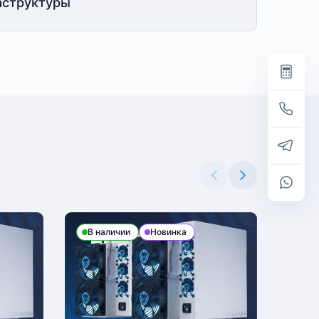
структуры
В наличии
Новинка
В н