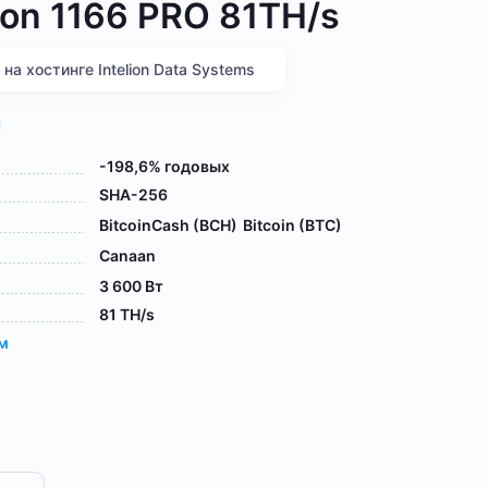
on 1166 PRO 81TH/s
а хостинге Intelion Data Systems
я
-198,6% годовых
SHA-256
BitcoinCash (BCH)
Bitcoin (BTC)
Canaan
3 600 Вт
81 TH/s
ам