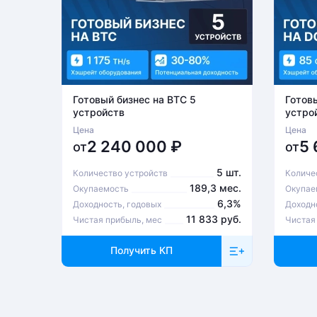
Готовый бизнес на BTC 5
Готов
устройств
устро
Цена
Цена
2 240 000
₽
5
от
от
5 шт.
Количество устройств
Количе
189,3 мес.
Окупаемость
Окупае
6,3%
Доходность, годовых
Доходн
11 833 руб.
Чистая прибыль, мес
Чистая
Получить КП