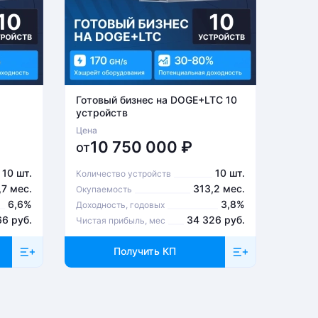
Готовый бизнес на DOGE+LTC 10
Готов
устройств
устро
Цена
Цена
10 750 000
₽
6
от
от
10 шт.
10 шт.
Количество устройств
Количе
,7 мес.
313,2 мес.
Окупаемость
Окупа
6,6%
3,8%
Доходность, годовых
Доходн
66 руб.
34 326 руб.
Чистая прибыль, мес
Чистая
Получить КП