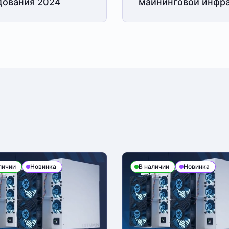
дования 2024
майнинговой
инфра
личии
Новинка
В наличии
Новинка