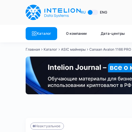
ASIC майнеры
Готовый 
RU
ENG
Готовый 
Bitmain
Готовый 
Каталог
О компании
Дата-центры
Готовый 
Whatsminer
Готовый 
Главная
Каталог
ASIC майнеры
Canaan Avalon 1166 PRO
Goldshell
Готовый 
Готовый 
Canaan
Готовый 
Готовый 
Innosilicon
Готовый 
Iceriver
Готовый 
Bitmain
Whatsminer
Antminer S21
Antminer S21
Готовый 
Смотреть весь каталог
Смотрет
Неактуальное